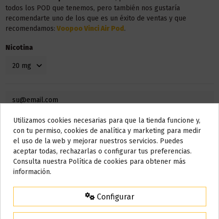
todos los POD que tenemos, pero también nos gustaría
recomendarte uno de los que es un éxito de ventas y que
recomendamos:
Voopoo Vinci Air Pod
.
Nicotina
Utilizamos cookies necesarias para que la tienda funcione y,
Do not show again.
con tu permiso, cookies de analítica y marketing para medir
el uso de la web y mejorar nuestros servicios. Puedes
AVISO IMPORTANTE
aceptar todas, rechazarlas o configurar tus preferencias.
Nos tomamos unos días
Consulta nuestra Política de cookies para obtener más
información.
Todos los pedidos realizados desde el
24 de julio hasta el 10 de
agosto
comenzarán a enviarse a partir del
martes 11 de agosto
.
Configurar
15% de descuento
Detalles del producto
Para agradecerte la espera durante estos días.