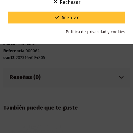
Rechazar
VACACIONES15
Código:
Gracias por tu paciencia y por seguir confiando en nosotros.
Aceptar
Bote
10 ml
Base
50% VG / 50% PG
Política de privacidad y cookies
Marca
Mad Hatter
Referencia
000064
ean13
2023164094805
Reseñas (0)
También puede que te guste