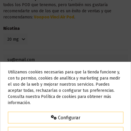
todos los POD que tenemos, pero también nos gustaría
recomendarte uno de los que es un éxito de ventas y que
recomendamos:
Voopoo Vinci Air Pod
.
Nicotina
Utilizamos cookies necesarias para que la tienda funcione y,
Do not show again.
con tu permiso, cookies de analítica y marketing para medir
el uso de la web y mejorar nuestros servicios. Puedes
AVISO IMPORTANTE
aceptar todas, rechazarlas o configurar tus preferencias.
Nos tomamos unos días
Consulta nuestra Política de cookies para obtener más
información.
Todos los pedidos realizados desde el
24 de julio hasta el 10 de
agosto
comenzarán a enviarse a partir del
martes 11 de agosto
.
Configurar
15% de descuento
Detalles del producto
Para agradecerte la espera durante estos días.