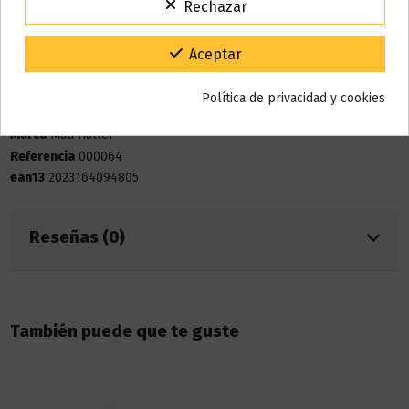
Rechazar
VACACIONES15
Código:
Gracias por tu paciencia y por seguir confiando en nosotros.
Aceptar
Bote
10 ml
Base
50% VG / 50% PG
Política de privacidad y cookies
Marca
Mad Hatter
Referencia
000064
ean13
2023164094805
Reseñas (0)
También puede que te guste