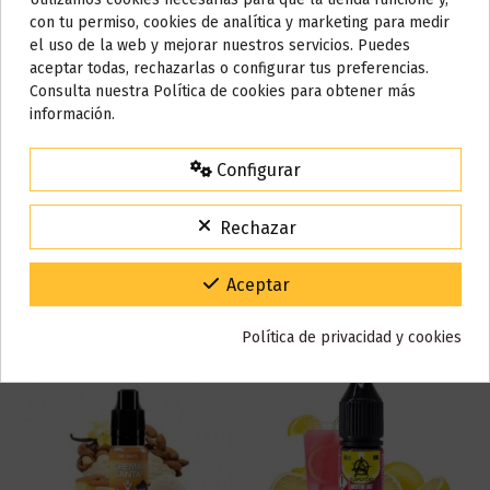
Marca
Anarchist E-Liquid
Do not show again.
con tu permiso, cookies de analítica y marketing para medir
Referencia
000650
el uso de la web y mejorar nuestros servicios. Puedes
En stock
9 Artículos
AVISO IMPORTANTE
aceptar todas, rechazarlas o configurar tus preferencias.
ean13
4124769786756
Nos tomamos unos días
Consulta nuestra Política de cookies para obtener más
información.
Todos los pedidos realizados desde el
24 de julio hasta el 10 de
agosto
comenzarán a enviarse a partir del
martes 11 de agosto
.
Reseñas (0)
Configurar
15% de descuento
Para agradecerte la espera durante estos días.
Rechazar
VACACIONES15
Código:
También puede que te guste
Gracias por tu paciencia y por seguir confiando en nosotros.
Aceptar
Política de privacidad y cookies