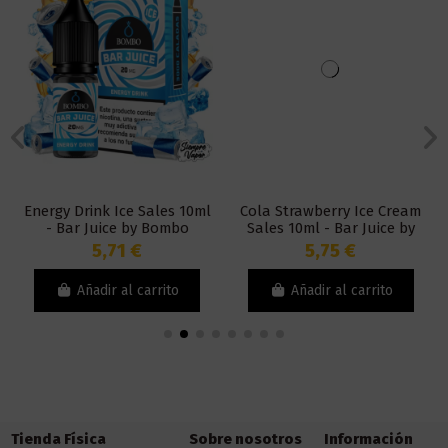
Energy Drink Ice Sales 10ml
Cola Strawberry Ice Cream
- Bar Juice by Bombo
Sales 10ml - Bar Juice by
Bombo
5,71 €
5,75 €
Añadir al carrito
Añadir al carrito
Tienda Física
Sobre nosotros
Información