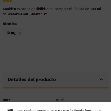
Uwell
.
También existe la posibilidad de comprar el líquido de 100 ml
de
Watermelon - Anarchist
Nicotina
Detalles del producto
Bote
10 ml
Utilizamos cookies necesarias para que la tienda funcione y,