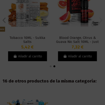
ones
Tobacco 10ML - Sukka
Blood Orange, Citrus &
Salts
Guava Nic Salt 10ML - Just
Juice
5,42 €
7,32 €
Añadir al carrito
Añadir al carrito
16 de otros productos de la misma categoría: