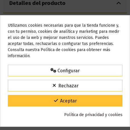
Detalles del producto
Utilizamos cookies necesarias para que la tienda funcione y,
Bote
10 ml
Do not show again.
con tu permiso, cookies de analítica y marketing para medir
el uso de la web y mejorar nuestros servicios. Puedes
Base
50% VG / 50% PG
AVISO IMPORTANTE
aceptar todas, rechazarlas o configurar tus preferencias.
Nos tomamos unos días
Consulta nuestra Política de cookies para obtener más
Marca
Kings Crest
información.
Referencia
000714
Todos los pedidos realizados desde el
24 de julio hasta el 10 de
agosto
comenzarán a enviarse a partir del
martes 11 de agosto
.
En stock
0 Artículos
Configurar
ean13
4767160393095
15% de descuento
Para agradecerte la espera durante estos días.
Rechazar
VACACIONES15
Código:
Reseñas (0)
Gracias por tu paciencia y por seguir confiando en nosotros.
Aceptar
Política de privacidad y cookies
También puede que te guste