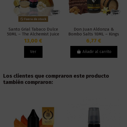
Fuera de stock
Santo Grial Tabaco Dulce
Don Juan Aldonza &
50ML – The Alchemist Juice
Bombo Salts 10ML – Kings
Crest
13,00 €
6,77 €
Ver
Añadir al carrito
Los clientes que compraron este producto
también compraron: