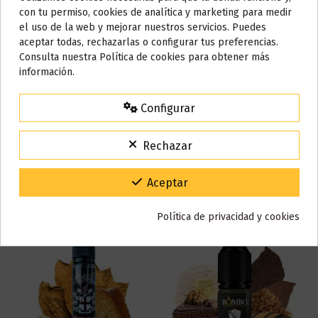
Do not show again.
con tu permiso, cookies de analítica y marketing para medir
Referencia
000710
el uso de la web y mejorar nuestros servicios. Puedes
En stock
7 Artículos
AVISO IMPORTANTE
aceptar todas, rechazarlas o configurar tus preferencias.
ean13
3664914478842
Nos tomamos unos días
Consulta nuestra Política de cookies para obtener más
información.
Todos los pedidos realizados desde el
24 de julio hasta el 10 de
agosto
comenzarán a enviarse a partir del
martes 11 de agosto
.
Reseñas (0)
Configurar
15% de descuento
Para agradecerte la espera durante estos días.
Rechazar
VACACIONES15
Código:
También puede que te guste
Gracias por tu paciencia y por seguir confiando en nosotros.
Aceptar
Política de privacidad y cookies