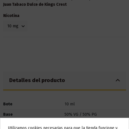
Juan Tabaco Dulce de Kings Crest
Nicotina
Detalles del producto
Bote
10 ml
Base
50% VG / 50% PG
Utilizamos cookies necesarias para que la tienda funcione y,
Marca
Kings Crest