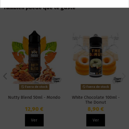
También puede que te guste
Fuera de stock
Fuera de stock
Nutty Blend 50ml - Mondo
White Chocolate 100ml -
The Donut
12,90 €
8,90 €
Ver
Ver