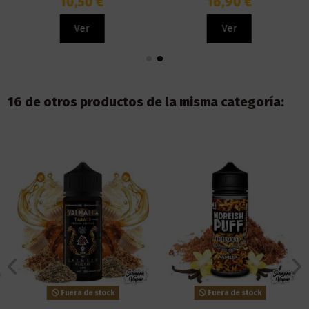
10,50 €
16,90 €
Ver
Ver
16 de otros productos de la misma categoría:
Fuera de stock
Fuera de stock