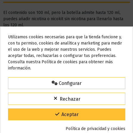
El contenido son 100 ml, pero la botella admite hasta 120 ml,
puedes añadir nicotina o nicokit sin nicotina para llenarlo hasta
los 120 ml.
Este líquido no contiene nicotina, si deseas conseguir 3 mg de
Utilizamos cookies necesarias para que la tienda funcione y,
Do not show again.
nicotina por cada mililitro, debes añadir
2 NICOKIT de 10 ml con
con tu permiso, cookies de analítica y marketing para medir
20 mg
de nicotina/ml.
el uso de la web y mejorar nuestros servicios. Puedes
AVISO IMPORTANTE
aceptar todas, rechazarlas o configurar tus preferencias.
AÑADIR NICOKIT DE 3 MG
Nos tomamos unos días
Consulta nuestra Política de cookies para obtener más
información.
Todos los pedidos realizados desde el
24 de julio hasta el 10 de
agosto
comenzarán a enviarse a partir del
martes 11 de agosto
.
Configurar
15% de descuento
Detalles del producto
Para agradecerte la espera durante estos días.
Rechazar
VACACIONES15
Código:
Reseñas (0)
Gracias por tu paciencia y por seguir confiando en nosotros.
Aceptar
Política de privacidad y cookies