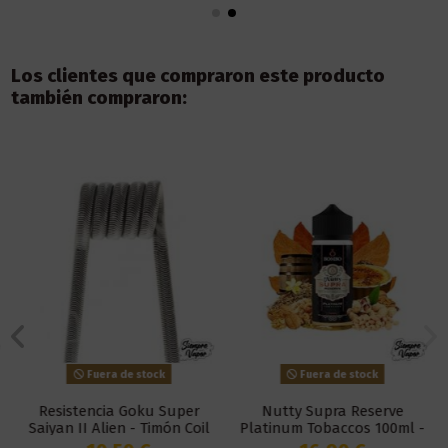
Los clientes que compraron este producto
también compraron:
Fuera de stock
Fuera de stock
Resistencia Goku Super
Nutty Supra Reserve
Saiyan II Alien - Timón Coil
Platinum Tobaccos 100ml -
Bombo