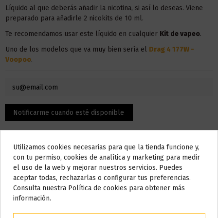
Líquido al que deberás añadir la nicotina, si así lo deseas. Viene
preparado para añadirle 2 nicokits de 10 ml.
Te recomendamos usar este líquido en
cualquier
Kit de vapeo
.
Uno de los modelos que va muy bien sería el
Drag 4 177W -
Voopoo
.
Utilizamos cookies necesarias para que la tienda funcione y,
Do not show again.
con tu permiso, cookies de analítica y marketing para medir
el uso de la web y mejorar nuestros servicios. Puedes
AVISO IMPORTANTE
aceptar todas, rechazarlas o configurar tus preferencias.
Nos tomamos unos días
Consulta nuestra Política de cookies para obtener más
Descripción
información.
Todos los pedidos realizados desde el
24 de julio hasta el 10 de
agosto
comenzarán a enviarse a partir del
martes 11 de agosto
.