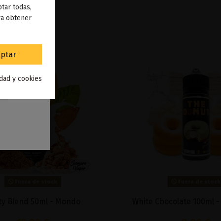
 de
tar todas,
ra obtener
to
.
ptar
idad y cookies
Fuera de stock
Mondo
White Chocolate 100ml - The Donut