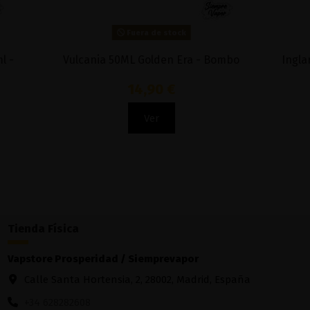
Fuera de stock
Vanilla Cuban 50ml - Nasty Juice
Nutt
15,95 €
Ver
Tienda Física
Vapstore Prosperidad / Siemprevapor
Calle Santa Hortensia, 2, 28002, Madrid, España
+34 628282608