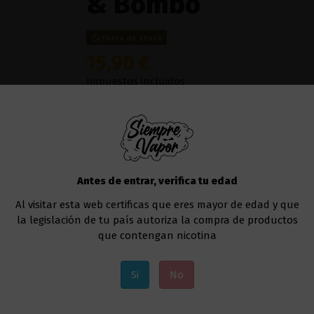
& Bombo
Fuera de stock
15,90 €
Impuestos incluidos
El tabaco nunca supo mejor que con
Atempor
entre
The Mind Flayer y Bombo
mezcla una b
tostado
y diferentes
frutos secos
para produc
Líquido al que deberás añadir la nicotina, si a
Antes de entrar, verifica tu edad
Te recomendamos usar este líquido en
cualqu
Al visitar esta web certificas que eres mayor de edad y que
la legislación de tu país autoriza la compra de productos
Uno de los modelos que va muy bien sería el
que contengan nicotina
Añadir al carrito
Si
No