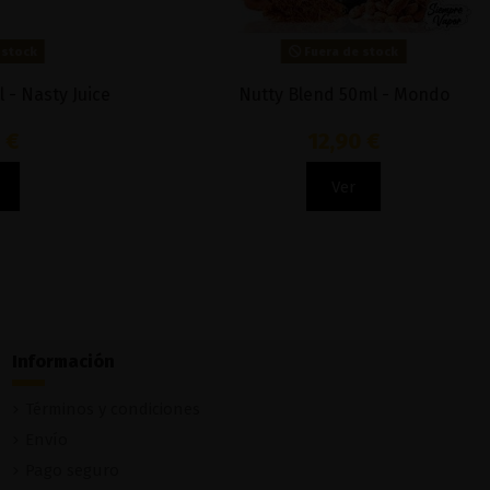
Fuera de stock
ap The Fuck
Silver 50ml - Moebius
15,90 €
Ver
Información
Términos y condiciones
Envío
Pago seguro