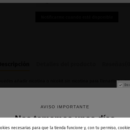
Descripción
Detalles del producto
Reseñas
(0
uedes añadir nicotina o nicokit sin nicotina para llenarlo hasta
Do 
nicotina por cada mililitro, debes añadir
2 NICOKIT de 10 ml con 
AÑADIR NICOKIT DE 3 MG
AVISO IMPORTANTE
Nos tomamos unos días
okies necesarias para que la tienda funcione y, con tu permiso, cookie