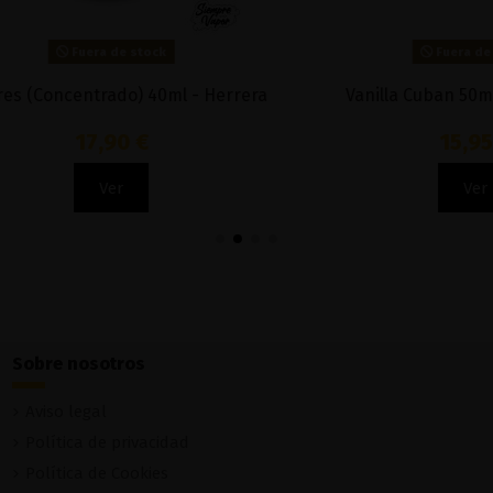
Fuera de stock
Fuera de stock
y Blend 50ml - Mondo
Bananaco 50ml - Viper & V
12,90 €
13,90 €
Ver
Ver
Sobre nosotros
Aviso legal
Política de privacidad
Política de Cookies