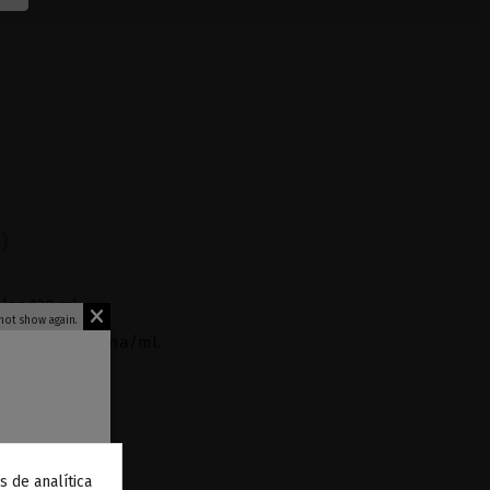
)
 los 120 ml.
not show again.
20 mg
de nicotina/ml.
s de analítica