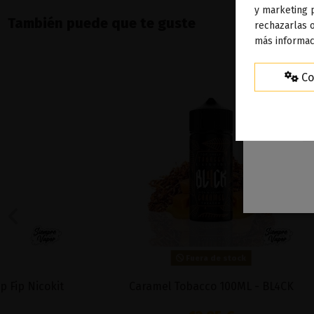
To
y marketing 
También puede que te guste
rechazarlas o
ag
más informac
Co
Fuera de stock
Caramel Tobacco 100ML - BL4CK
Santo Gri