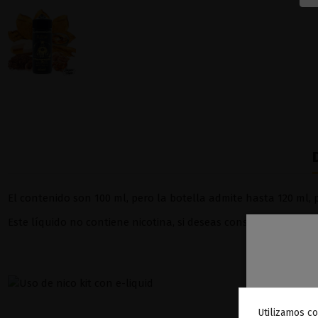
El contenido son 100 ml, pero la botella admite hasta 120 ml, p
Este líquido no contiene nicotina, si deseas conseguir 3 mg de 
Utilizamos co