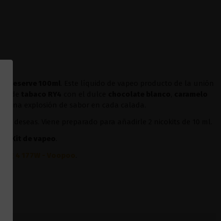
al Reserve 100ml
. Este líquido de vapeo producto de la unión
ase de
tabaco RY4
con el dulce
chocolate blanco
,
caramelo
ir una explosión de sabor en cada calada.
sí lo deseas. Viene preparado para añadirle 2 nicokits de 10 ml.
ier
Kit de vapeo
.
Drag 4 177W - Voopoo
.