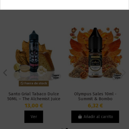
También puede que te guste
Fuera de stock
Santo Grial Tabaco Dulce
Olympus Sales 10ml -
50ML – The Alchemist Juice
Summit & Bombo
13,00 €
6,32 €
Ver
Añadir al carrito