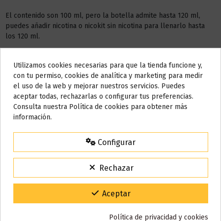
El contenido son 100 ml, pero la botella admite hasta 120 ml,
puedes añadir nicotina o nicokit sin nicotina para llenarlo hasta
los 120 ml.
Este líquido no contiene nicotina, si deseas a conseguir 3 mg de
nicotina debes añadir
2 NICOKIT
de 10 ml con 20 mg de
Utilizamos cookies necesarias para que la tienda funcione y,
Do not show again.
nicotina/ml.
con tu permiso, cookies de analítica y marketing para medir
el uso de la web y mejorar nuestros servicios. Puedes
AÑADIR NICOKIT DE 3 MG
AVISO IMPORTANTE
aceptar todas, rechazarlas o configurar tus preferencias.
Nos tomamos unos días
Consulta nuestra Política de cookies para obtener más
información.
Todos los pedidos realizados desde el
24 de julio hasta el 10 de
agosto
comenzarán a enviarse a partir del
martes 11 de agosto
.
Configurar
Detalles del producto
15% de descuento
Para agradecerte la espera durante estos días.
Rechazar
VACACIONES15
Código:
Reseñas (0)
Gracias por tu paciencia y por seguir confiando en nosotros.
Aceptar
Política de privacidad y cookies