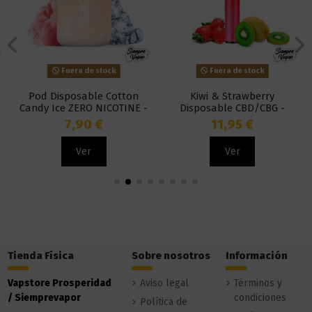
Fuera de stock
Fuera de stock
Pod Disposable Cotton
Kiwi & Strawberry
Candy Ice ZERO NICOTINE -
Disposable CBD/CBG -
Micro Pod
Orange County
7,90 €
11,95 €
Ver
Ver
Tienda Física
Sobre nosotros
Información
Vapstore Prosperidad
Aviso legal
Términos y
/ Siemprevapor
condiciones
Política de