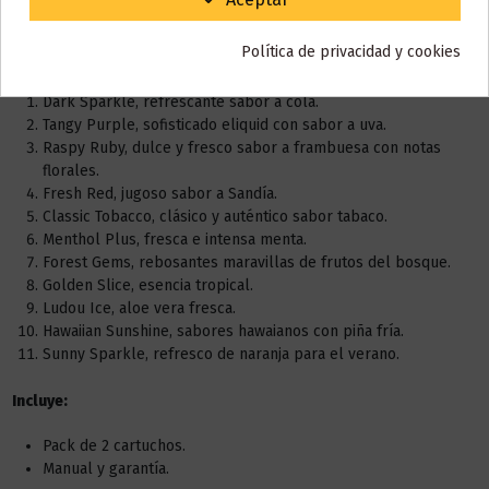
Buena intensidad de sabor.
Se venden en pack de 2 unidades.
Política de privacidad y cookies
Seis sabores para elegir:
Dark Sparkle, refrescante sabor a cola.
Tangy Purple, sofisticado eliquid con sabor a uva.
Raspy Ruby, dulce y fresco sabor a frambuesa con notas
florales.
Fresh Red, jugoso sabor a Sandía.
Classic Tobacco, clásico y auténtico sabor tabaco.
Menthol Plus, fresca e intensa menta.
Forest Gems, rebosantes maravillas de frutos del bosque.
Golden Slice, esencia tropical.
Ludou Ice, aloe vera fresca.
Hawaiian Sunshine, sabores hawaianos con piña fría.
Sunny Sparkle, refresco de naranja para el verano.
Incluye:
Pack de 2 cartuchos.
Manual y garantía.