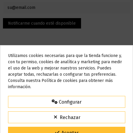
Utilizamos cookies necesarias para que la tienda funcione y,
Do not show again.
con tu permiso, cookies de analítica y marketing para medir
el uso de la web y mejorar nuestros servicios. Puedes
AVISO IMPORTANTE
Descripción
aceptar todas, rechazarlas o configurar tus preferencias.
Nos tomamos unos días
Consulta nuestra Política de cookies para obtener más
información.
Todos los pedidos realizados desde el
24 de julio hasta el 10 de
Características:
agosto
comenzarán a enviarse a partir del
martes 11 de agosto
.
Configurar
18 mg nic. / 2%
15% de descuento
Cartuchos imantados y simétricos. Uso para Infinity y
Para agradecerte la espera durante estos días.
Rechazar
Essential de Relx.
VACACIONES15
Código:
Sistema a prueba de fugas.
Boquilla ergonómica.
Gracias por tu paciencia y por seguir confiando en nosotros.
Aceptar