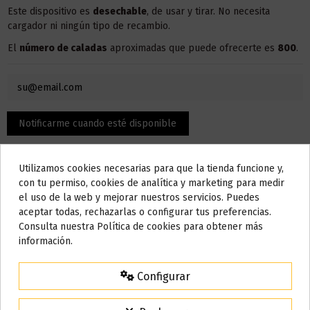
Este dispositivo es
desechable
, de usar y tirar. No necesita
cargador ni ningún tipo de recambio.
El
número de caladas
aproximadas que puede ofrecerte es
800
.
Utilizamos cookies necesarias para que la tienda funcione y,
Do not show again.
con tu permiso, cookies de analítica y marketing para medir
el uso de la web y mejorar nuestros servicios. Puedes
AVISO IMPORTANTE
aceptar todas, rechazarlas o configurar tus preferencias.
Nos tomamos unos días
Consulta nuestra Política de cookies para obtener más
Descripción
información.
Todos los pedidos realizados desde el
24 de julio hasta el 10 de
agosto
comenzarán a enviarse a partir del
martes 11 de agosto
.
Configurar
Características:
15% de descuento
Para agradecerte la espera durante estos días.