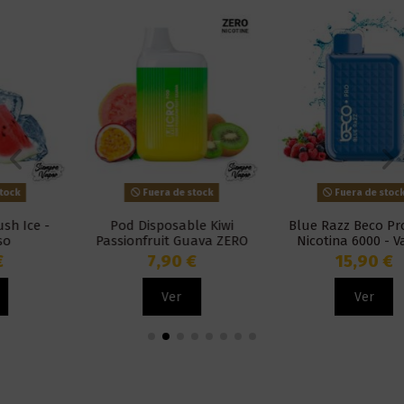
Fuera de stock
Fuera de stock
Pod Disposable Kiwi
Blue Razz Beco Pro Cero
Passionfruit Guava ZERO
Nicotina 6000 - Vaptio
NICOTINE - Micro Pod
7,90 €
15,90 €
Ver
Ver