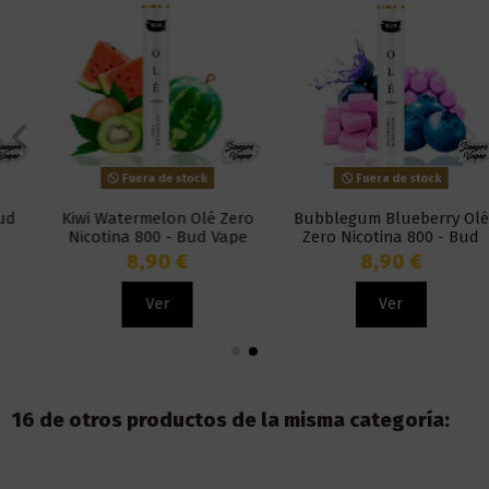
Fuera de stock
Fuera de stock
Kiwi Watermelon Olé Zero
Bubblegum Blueberry Olé
Nicotina 800 - Bud Vape
Zero Nicotina 800 - Bud
Vape
8,90 €
8,90 €
Ver
Ver
16 de otros productos de la misma categoría: