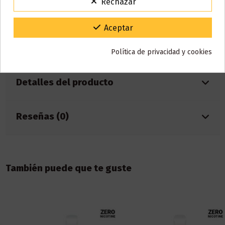
Rechazar
Capacidad: 2ml
VACACIONES15
Código:
Batería: 550mAh
Caladas: 800 aprox.
Gracias por tu paciencia y por seguir confiando en nosotros.
Aceptar
Nicotina: 0mg
Sabor: mango, naranja, guava
Política de privacidad y cookies
Detalles del producto
Reseñas (0)
También puede que te guste