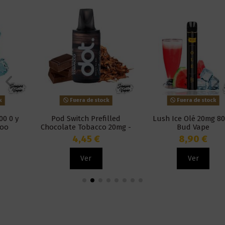
Fuera de stock
Fuera de stock
Pod Switch Prefilled
Lush Ice Olé 20mg 800 -
Chocolate Tobacco 20mg -
Bud Vape
Dotmod
4,45 €
8,90 €
Ver
Ver