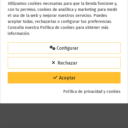
Utilizamos cookies necesarias para que la tienda funcione y,
cargador ni ningún tipo de recambio.
Do not show again.
con tu permiso, cookies de analítica y marketing para medir
El
número de caladas
aproximadas que puede ofrecerte es
500
.
el uso de la web y mejorar nuestros servicios. Puedes
AVISO IMPORTANTE
aceptar todas, rechazarlas o configurar tus preferencias.
Selecciona el
nivel de nicotina
que más se adapte tus
Nos tomamos unos días
Consulta nuestra Política de cookies para obtener más
necesidades,
elige entre 0mg, 10mg ó 20mg.
información.
Todos los pedidos realizados desde el
24 de julio hasta el 10 de
Nicotina
agosto
comenzarán a enviarse a partir del
martes 11 de agosto
.
Configurar
15% de descuento
Para agradecerte la espera durante estos días.
Rechazar
VACACIONES15
Código:
Gracias por tu paciencia y por seguir confiando en nosotros.
Aceptar
Política de privacidad y cookies