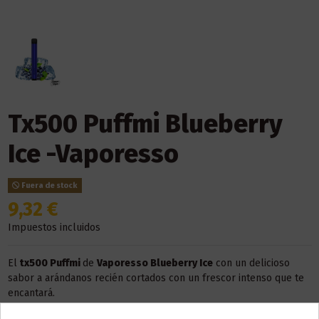
Tx500 Puffmi Blueberry
Ice -Vaporesso
Fuera de stock
9,32 €
Impuestos incluidos
El
tx500 Puffmi
de
Vaporesso Blueberry Ice
con un delicioso
sabor a arándanos recién cortados con un frescor intenso que te
encantará.
Este dispositivo es
desechable
, de usar y tirar. No necesita