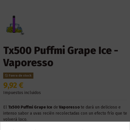
Tx500 Puffmi Grape Ice -
Vaporesso
Fuera de stock
9,92 €
Impuestos incluidos
El
Tx500 Puffmi Grape Ice
de
Vaporesso
te dará un delicioso e
intenso sabor a uvas recién recolectadas con un efecto frío que te
volverá loco.
Este dispositivo es
desechable
, de usar y tirar. No necesita