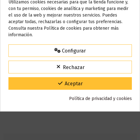
Utilizamos cookies necesarias para que la tienda funcione y,
cargador ni ningún tipo de recambio.
Do not show again.
con tu permiso, cookies de analítica y marketing para medir
El
número de caladas
aproximadas que puede ofrecerte es
500
.
el uso de la web y mejorar nuestros servicios. Puedes
AVISO IMPORTANTE
aceptar todas, rechazarlas o configurar tus preferencias.
Selecciona el
nivel de nicotina
que más se adapte tus
Nos tomamos unos días
Consulta nuestra Política de cookies para obtener más
necesidades,
elige entre 0mg, 10mg ó 20mg.
información.
Todos los pedidos realizados desde el
24 de julio hasta el 10 de
Nicotina
agosto
comenzarán a enviarse a partir del
martes 11 de agosto
.
Configurar
15% de descuento
Para agradecerte la espera durante estos días.
Rechazar
VACACIONES15
Código:
Gracias por tu paciencia y por seguir confiando en nosotros.
Aceptar
Política de privacidad y cookies