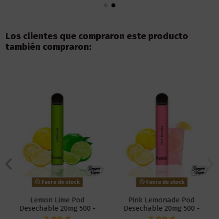
Los clientes que compraron este producto
también compraron:
Fuera de stock
Fuera de stock
Lemon Lime Pod
Pink Lemonade Pod
Desechable 20mg 500 -
Desechable 20mg 500 -
Frumist
Frumist