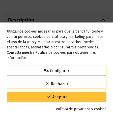
Descripción
Utilizamos cookies necesarias para que la tienda funcione y,
Do not show again.
con tu permiso, cookies de analítica y marketing para medir
Características:
el uso de la web y mejorar nuestros servicios. Puedes
AVISO IMPORTANTE
aceptar todas, rechazarlas o configurar tus preferencias.
Capacidad eliquid: 2ml
Nos tomamos unos días
Consulta nuestra Política de cookies para obtener más
Batería 400mAh integrada
información.
NºCaladas aproximadas: 500
Todos los pedidos realizados desde el
24 de julio hasta el 10 de
agosto
comenzarán a enviarse a partir del
martes 11 de agosto
.
Configurar
15% de descuento
Detalles del producto
Para agradecerte la espera durante estos días.
Rechazar
VACACIONES15
Código:
Reseñas (0)
Gracias por tu paciencia y por seguir confiando en nosotros.
Aceptar
Política de privacidad y cookies