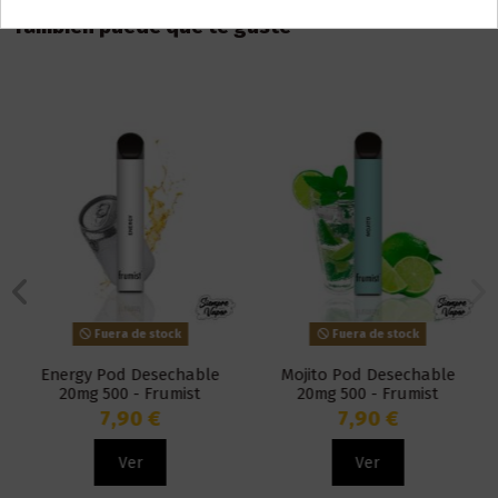
También puede que te guste
Fuera de stock
Fuera de stock
Energy Pod Desechable
Mojito Pod Desechable
20mg 500 - Frumist
20mg 500 - Frumist
7,90 €
7,90 €
Ver
Ver