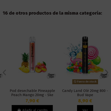
16 de otros productos de la misma categoría:
Fuera de stock
Pod desechable Pineapple
Candy Land Olé 20mg 800 -
Peach Mango 20mg - Ske
Bud Vape
Disposable Crystal Bar
7,90 €
8,90 €
Añadir al carrito
Ver