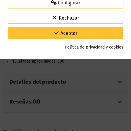
Configurar
15% de descuento
Para agradecerte la espera durante estos días.
Descripción
Rechazar
VACACIONES15
Código:
Gracias por tu paciencia y por seguir confiando en nosotros.
Aceptar
Características:
Política de privacidad y cookies
Capacidad eliquid: 2ml
Batería 400mAh integrada
NºCaladas aproximadas: 500
Detalles del producto
Reseñas (0)