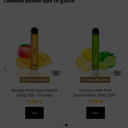
También puede que te guste
Fuera de stock
Fuera de stock
Mango Pod Desechable
Lemon Lime Pod
20mg 500 - Frumist
Desechable 20mg 500 -
Frumist
7,90 €
7,90 €
Ver
Ver