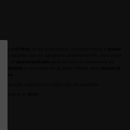
, y el
Cool Mint
no es la excepción, un sabor fresco a
menta
 el paladar con un agradable sentimiento frío. Este sabor
 Pro
, un
pod desechable
para la clase de experiencia de
 de 650mAh
y una rueda en la parte inferior para
ajustar el
cotina
.
r. No necesita cargador ni ningún tipo de recambio.
 ofrecerte es
6000
.