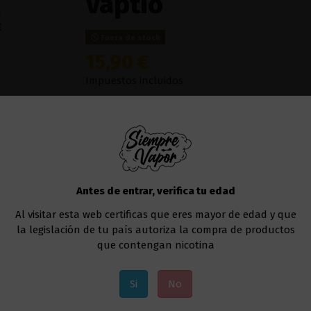
Vaptio
Fuera de stock
15,90 €
Impuestos incluidos
Vaptio
es conocido por sus excelentes sabores
que nunca pasa de moda a la hora de mantener
viene
pre-cargado
en su nuevo modelo
Beco
calidad que desean, con una potente
batería
flujo de aire
a tu preferencia.
Producto sin ni
Antes de entrar, verifica tu edad
Este dispositivo es
desechable
, de usar y tira
Al visitar esta web certificas que eres mayor de edad y que
El
número de caladas
aproximadas que puede
la legislación de tu país autoriza la compra de productos
que contengan nicotina
Añadir al carrito
Si
No