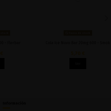
Fuera de stock
t Melon 20mg
Rainbow Beco Pro Zero Nicotina 6000 -
Vaptio
15,90 €
Ver
Información