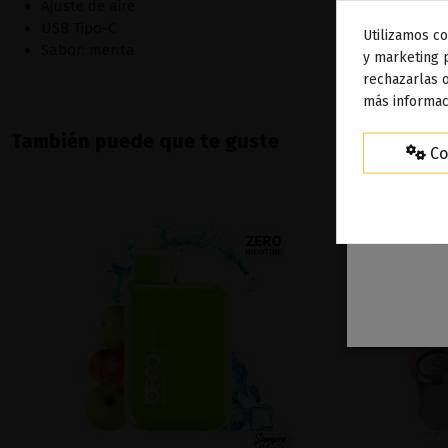
Ajuste de aire
USB Tipo-C
Utilizamos co
Sabor: menta
To
y marketing 
rechazarlas o
ag
más informac
También puede que te guste
Co