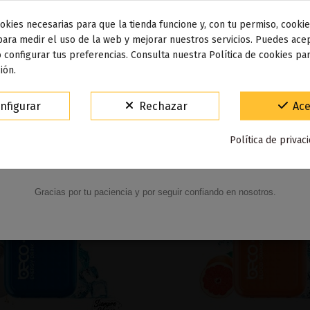
Nos tomamos unos días
okies necesarias para que la tienda funcione y, con tu permiso, cookie
dos los pedidos realizados desde el
24 de julio hasta el 10
para medir el uso de la web y mejorar nuestros servicios. Puedes acep
 configurar tus preferencias. Consulta nuestra Política de cookies pa
osto
comenzarán a enviarse a partir del
martes 11 de agos
ión.
15% de descuento
nfigurar
Rechazar
Ace
Para agradecerte la espera durante estos días.
Política de privac
VACACIONES15
Código:
Gracias por tu paciencia y por seguir confiando en nosotros.