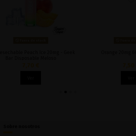
Fuera de stock
Fuera de stock
Novo Bar 20mg 600 - Smok
Pod 700 Disposable Coconu
- Muss Marmol
5,70 €
6,50 €
Ver
Ver
Sobre nosotros