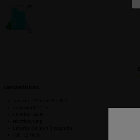
Características:
Tamaño: 76.5 x 45.8 x 20.9
Capacidad: 12 ml
Caladas: 6.000
Nicotina: 0mg
Batería: 650mAh (integrada)
Coil: 1.2 Mesh