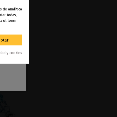
s de analítica
 de
tar todas,
ra obtener
to
.
ptar
idad y cookies