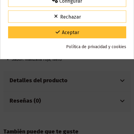
Descripción
Configurar
15% de descuento
Para agradecerte la espera durante estos días.
Rechazar
VACACIONES15
Código:
Características:
Gracias por tu paciencia y por seguir confiando en nosotros.
Aceptar
Capacidad: 2ml
Batería: 550mAh
Caladas: 800 aprox.
Política de privacidad y cookies
Nicotina: 20mg
Sabor: manzana roja, hielo
Detalles del producto
Reseñas (0)
También puede que te guste