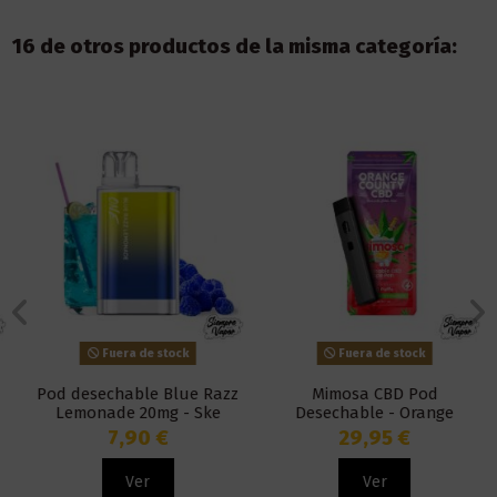
16 de otros productos de la misma categoría:
Fuera de stock
Fuera de stock
Pod desechable Blue Razz
Mimosa CBD Pod
Lemonade 20mg - Ske
Desechable - Orange
Disposable Amare Crystal
County
7,90 €
29,95 €
One
Ver
Ver