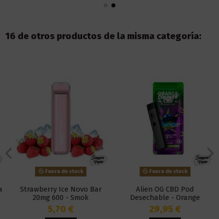
16 de otros productos de la misma categoría:
Fuera de stock
Fuera de stock
Strawberry Ice Novo Bar
Alien OG CBD Pod
20mg 600 - Smok
Desechable - Orange
County
5,70 €
29,95 €