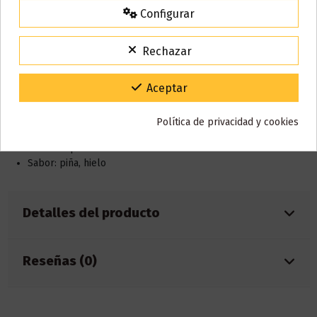
Configurar
Descripción
15% de descuento
Para agradecerte la espera durante estos días.
Rechazar
VACACIONES15
Código:
Características:
Gracias por tu paciencia y por seguir confiando en nosotros.
Aceptar
Capacidad: 2ml
Nicotina: 20mg
Política de privacidad y cookies
Batería: integrada de 500mAh
Caladas aprox.: 600
Sabor: piña, hielo
Detalles del producto
Reseñas (0)