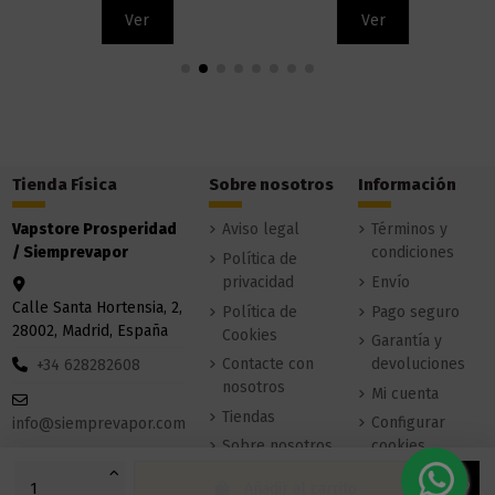
Ver
Ver
Tienda Física
Sobre nosotros
Información
Vapstore Prosperidad
Aviso legal
Términos y
/ Siemprevapor
condiciones
Política de
privacidad
Envío
Calle Santa Hortensia, 2,
Política de
Pago seguro
28002, Madrid, España
Cookies
Garantía y
Contacte con
devoluciones
+34 628282608
nosotros
Mi cuenta
Tiendas
Configurar
info@siemprevapor.com
Sobre nosotros
cookies
Añadir al carrito