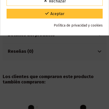
Rechazar
VACACIONES15
Código:
Capacidad eliquid: 2ml
Batería 400mAh integrada
Gracias por tu paciencia y por seguir confiando en nosotros.
Aceptar
NºCaladas aproximadas: 500
Política de privacidad y cookies
Detalles del producto
Reseñas (0)
Los clientes que compraron este producto
también compraron: