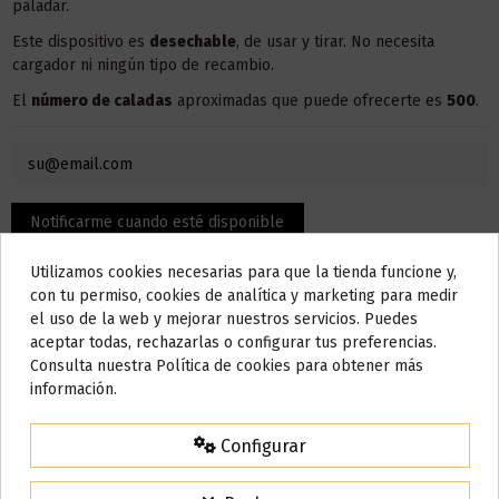
paladar.
Este dispositivo es
desechable
, de usar y tirar. No necesita
cargador ni ningún tipo de recambio.
El
número de caladas
aproximadas que puede ofrecerte es
500
.
Utilizamos cookies necesarias para que la tienda funcione y,
Do not show again.
con tu permiso, cookies de analítica y marketing para medir
el uso de la web y mejorar nuestros servicios. Puedes
AVISO IMPORTANTE
aceptar todas, rechazarlas o configurar tus preferencias.
Nos tomamos unos días
Consulta nuestra Política de cookies para obtener más
información.
Todos los pedidos realizados desde el
24 de julio hasta el 10 de
Descripción
agosto
comenzarán a enviarse a partir del
martes 11 de agosto
.
Configurar
15% de descuento
Características:
Para agradecerte la espera durante estos días.