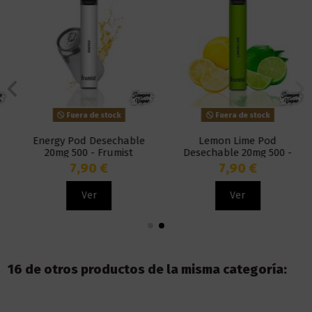
Fuera de stock
Fuera de stock
Energy Pod Desechable
Lemon Lime Pod
20mg 500 - Frumist
Desechable 20mg 500 -
Frumist
7,90 €
7,90 €
Ver
Ver
16 de otros productos de la misma categoría: