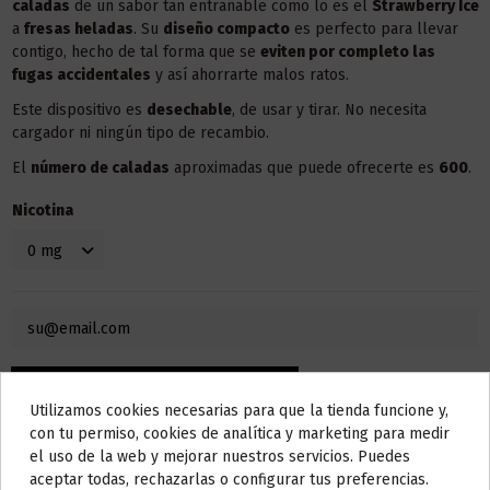
caladas
de un sabor tan entrañable como lo es el
Strawberry Ice
a
fresas heladas
. Su
diseño compacto
es perfecto para llevar
contigo, hecho de tal forma que se
eviten por completo las
fugas accidentales
y así ahorrarte malos ratos.
Este dispositivo es
desechable
, de usar y tirar. No necesita
cargador ni ningún tipo de recambio.
El
número de caladas
aproximadas que puede ofrecerte es
600
.
Nicotina
Utilizamos cookies necesarias para que la tienda funcione y,
Do not show again.
con tu permiso, cookies de analítica y marketing para medir
el uso de la web y mejorar nuestros servicios. Puedes
AVISO IMPORTANTE
aceptar todas, rechazarlas o configurar tus preferencias.