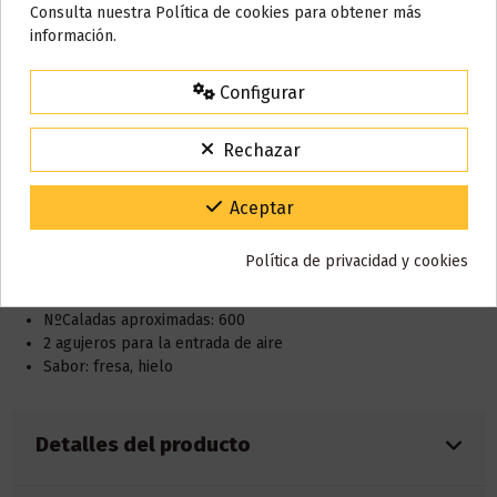
Nos tomamos unos días
Consulta nuestra Política de cookies para obtener más
información.
Todos los pedidos realizados desde el
24 de julio hasta el 10 de
agosto
comenzarán a enviarse a partir del
martes 11 de agosto
.
Descripción
Configurar
15% de descuento
Para agradecerte la espera durante estos días.
Rechazar
Características:
VACACIONES15
Código:
Nicotina: 0mg / 20mg
Gracias por tu paciencia y por seguir confiando en nosotros.
Aceptar
Dimensiones: 94.6 x 23.6 x 22.4mm
Capacidad e-liquid: 2ml
Política de privacidad y cookies
NO Azúcar (sin sucralosa)
Batería 500mAh integrada
NºCaladas aproximadas: 600
2 agujeros para la entrada de aire
Sabor: fresa, hielo
Detalles del producto