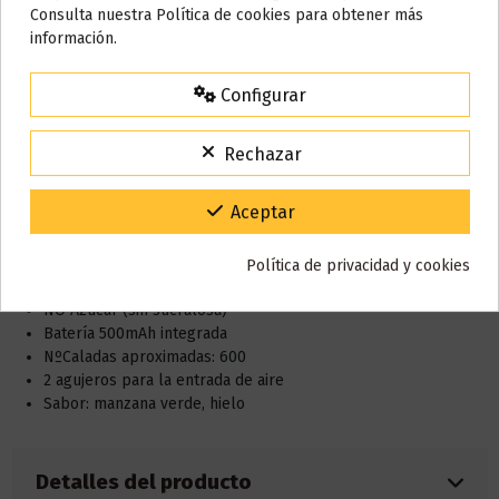
Nos tomamos unos días
Consulta nuestra Política de cookies para obtener más
información.
Todos los pedidos realizados desde el
24 de julio hasta el 10 de
agosto
comenzarán a enviarse a partir del
martes 11 de agosto
.
Configurar
15% de descuento
Descripción
Para agradecerte la espera durante estos días.
Rechazar
VACACIONES15
Código:
Características:
Gracias por tu paciencia y por seguir confiando en nosotros.
Aceptar
Nicotina: 0mg / 20mg
Dimensiones: 94.6 x 23.6 x 22.4mm
Política de privacidad y cookies
Capacidad e-liquid: 2ml
NO Azúcar (sin sucralosa)
Batería 500mAh integrada
NºCaladas aproximadas: 600
2 agujeros para la entrada de aire
Sabor: manzana verde, hielo
Detalles del producto