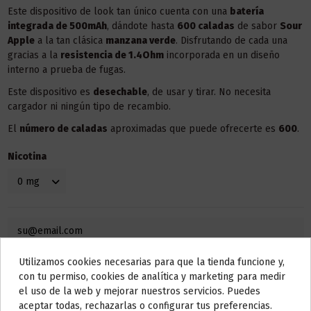
Este dispositivo de look tan único cuenta con una
batería
integrada de 500mAh
, dándote hasta
600 caladas
de sabor
Sour
Apple
a la tan clásica
manzana verde
. Disfrutando de cada una
gracias a la
resistencia de 1.4Ohm
incorporada en un diseño
interno a prueba de fugas.
Este dispositivo es
desechable
, de usar y tirar. No necesita
cargador ni ningún tipo de recambio.
El
número de caladas
aproximadas que puede ofrecerte es
600
.
Nicotina
Utilizamos cookies necesarias para que la tienda funcione y,
Do not show again.
con tu permiso, cookies de analítica y marketing para medir
el uso de la web y mejorar nuestros servicios. Puedes
AVISO IMPORTANTE
aceptar todas, rechazarlas o configurar tus preferencias.