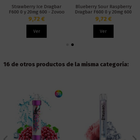
Strawberry Ice Dragbar
Blueberry Sour Raspberry
F600 0 y 20mg 600 - Zovoo
Dragbar F600 0 y 20mg 600
- Zovoo
9,72 €
9,72 €
Ver
Ver
16 de otros productos de la misma categoría: