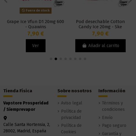
Fuera de stock
Grape Ice Vfun D1 20mg 600
Pod desechable Cotton
- Quawins
Candy Ice 20mg - Ske
Disposable Crystal Bar
7,90 €
7,90 €
Ver
Añadir al carrito
Tienda Física
Sobre nosotros
Información
Vapstore Prosperidad
Aviso legal
Términos y
/ Siemprevapor
condiciones
Política de
privacidad
Envío
Calle Santa Hortensia, 2,
Política de
Pago seguro
28002, Madrid, España
Cookies
Garantía y