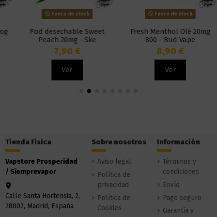
Fuera de stock
Fuera de stock
Pod desechable Sweet
Fresh Menthol Olé 20mg
Peach 20mg - Ske
800 - Bud Vape
Disposable Amare Crystal
7,90 €
8,90 €
One
Ver
Ver
Tienda Física
Sobre nosotros
Información
Vapstore Prosperidad
Aviso legal
Términos y
/ Siemprevapor
condiciones
Política de
privacidad
Envío
Calle Santa Hortensia, 2,
Política de
Pago seguro
28002, Madrid, España
Cookies
Garantía y