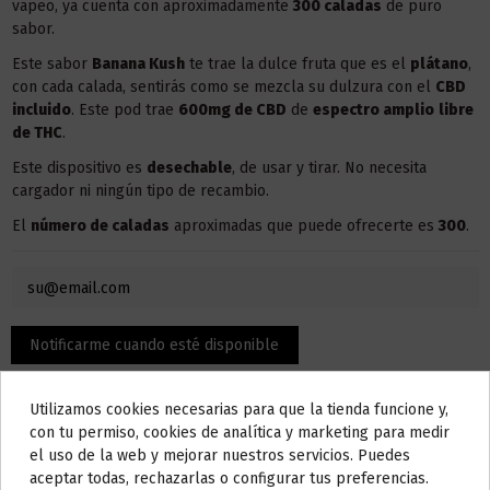
vapeo, ya cuenta con aproximadamente
300 caladas
de puro
sabor.
Este sabor
Banana Kush
te trae la dulce fruta que es el
plátano
,
con cada calada, sentirás como se mezcla su dulzura con el
CBD
incluido
. Este pod trae
600mg de CBD
de
espectro amplio
libre
de THC
.
Este dispositivo es
desechable
, de usar y tirar. No necesita
cargador ni ningún tipo de recambio.
El
número de caladas
aproximadas que puede ofrecerte es
300
.
Utilizamos cookies necesarias para que la tienda funcione y,
Do not show again.
con tu permiso, cookies de analítica y marketing para medir
el uso de la web y mejorar nuestros servicios. Puedes
AVISO IMPORTANTE
aceptar todas, rechazarlas o configurar tus preferencias.