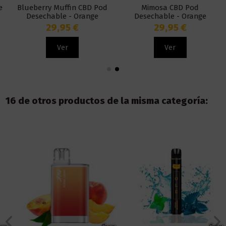
Blueberry Muffin CBD Pod
Mimosa CBD Pod
Desechable - Orange
Desechable - Orange
County
County
29,95 €
29,95 €
Ver
Ver
16 de otros productos de la misma categoría: