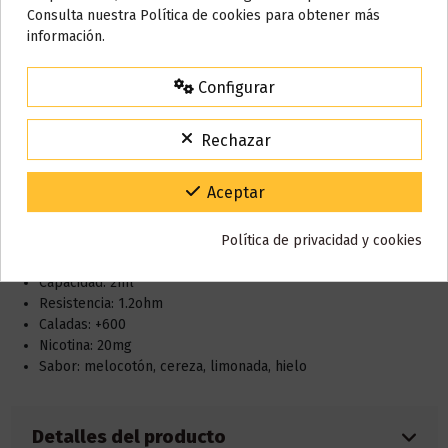
Nos tomamos unos días
Consulta nuestra Política de cookies para obtener más
información.
Todos los pedidos realizados desde el
24 de julio hasta el 10 de
agosto
comenzarán a enviarse a partir del
martes 11 de agosto
.
Configurar
15% de descuento
Descripción
Para agradecerte la espera durante estos días.
Rechazar
VACACIONES15
Código:
Características:
Gracias por tu paciencia y por seguir confiando en nosotros.
Aceptar
Dimensiones: 63.5 x 32.4 x 18.4 mm
Peso:42gr
Política de privacidad y cookies
Batería: 500mAh
Capacidad: 2ml
Resistencia: 1.2ohm
Caladas: +600
Nicotina: 20mg
Sabor: melocotón, cereza, limonada, hielo
Detalles del producto