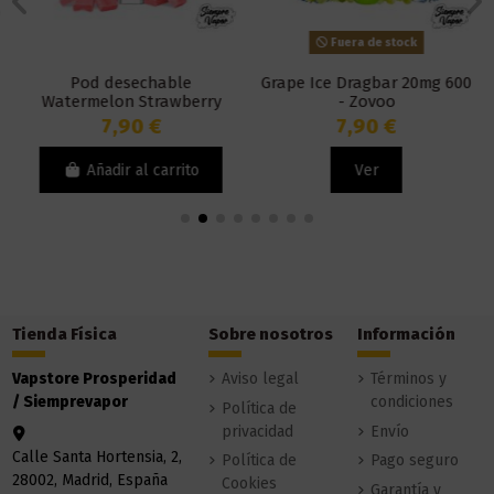
Fuera de stock
Pod desechable
Grape Ice Dragbar 20mg 600
Watermelon Strawberry
- Zovoo
Bubblegum 20mg - Ske
7,90 €
7,90 €
Disposable Crystal Bar
Añadir al carrito
Ver
Tienda Física
Sobre nosotros
Información
Vapstore Prosperidad
Aviso legal
Términos y
/ Siemprevapor
condiciones
Política de
privacidad
Envío
Calle Santa Hortensia, 2,
Política de
Pago seguro
28002, Madrid, España
Cookies
Garantía y