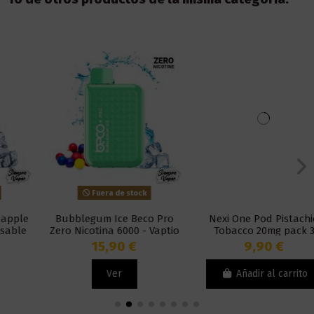
Fuera de stock
Bubblegum Ice Beco Pro
Nexi One Pod Pistachio
Zero Nicotina 6000 - Vaptio
Tobacco 20mg pack 3
Unidades - Aspire
15,90 €
9,90 €
Ver
Añadir al carrito