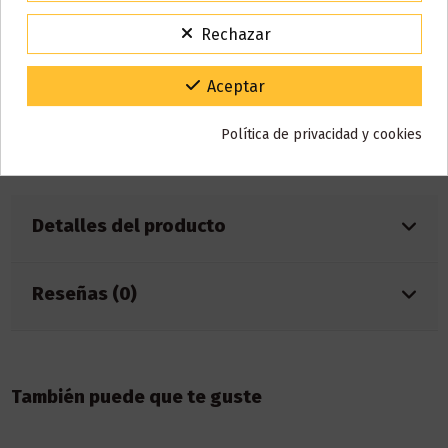
Características:
Para agradecerte la espera durante estos días.
Rechazar
VACACIONES15
Código:
Capacidad: 2ml
Batería: 500mAh
Gracias por tu paciencia y por seguir confiando en nosotros.
Aceptar
Caladas aprox.: 600
Nicotina: 0mg
Mesh Coil
Política de privacidad y cookies
Sabor: Melocotón, hielo
Detalles del producto
Reseñas (0)
También puede que te guste