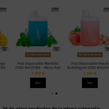
Fuera de stock
Fuera de stock
Pod Disposable Menthol
Pod Disposable Peach
ZERO NICOTINE - Micro Pod
Bubblegum ZERO NICOTINE
- Micro Pod
7,90 €
7,90 €
Ver
Ver
16 de otros productos de la misma categoría: