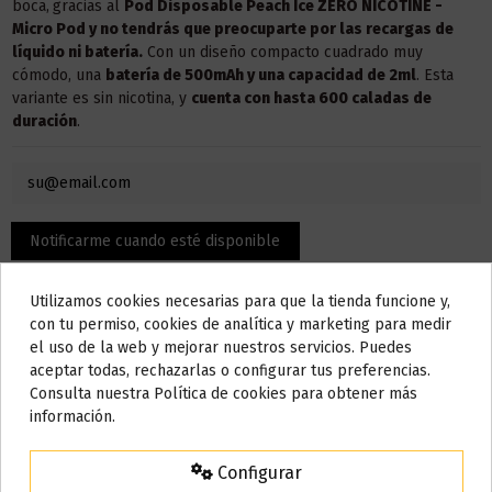
boca,
gracias al
Pod Disposable Peach Ice ZERO NICOTINE -
Micro Pod y no tendrás que preocuparte por las recargas de
líquido ni batería.
Con un diseño compacto cuadrado muy
cómodo, una
batería de 500mAh y una
capacidad de 2ml
. Esta
variante es sin nicotina, y
cuenta con hasta 600 caladas de
duración
.
Utilizamos cookies necesarias para que la tienda funcione y,
Do not show again.
con tu permiso, cookies de analítica y marketing para medir
el uso de la web y mejorar nuestros servicios. Puedes
AVISO IMPORTANTE
aceptar todas, rechazarlas o configurar tus preferencias.
Nos tomamos unos días
Consulta nuestra Política de cookies para obtener más
información.
Descripción
Todos los pedidos realizados desde el
24 de julio hasta el 10 de
agosto
comenzarán a enviarse a partir del
martes 11 de agosto
.
Configurar
15% de descuento