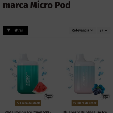
marca Micro Pod
Filtrar
Relevancia
24
Fuera de stock
Fuera de stock
Watermelon Ice 20mg 600 -
Blueberry Bubblegum Ice