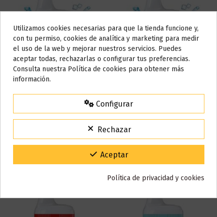
Utilizamos cookies necesarias para que la tienda funcione y,
Do not show again.
con tu permiso, cookies de analítica y marketing para medir
el uso de la web y mejorar nuestros servicios. Puedes
AVISO IMPORTANTE
aceptar todas, rechazarlas o configurar tus preferencias.
Nos tomamos unos días
Consulta nuestra Política de cookies para obtener más
información.
Todos los pedidos realizados desde el
24 de julio hasta el 10 de
Fuera de stock
Fuera de stock
agosto
comenzarán a enviarse a partir del
martes 11 de agosto
.
Configurar
Peach Ice 20mg 600 - Micro
Cola Ice 20mg 600 - Micro
15% de descuento
Pod
Pod
Para agradecerte la espera durante estos días.
7,90 €
7,90 €
Rechazar
VACACIONES15
Código:
Ver
Ver
Gracias por tu paciencia y por seguir confiando en nosotros.
Aceptar
Política de privacidad y cookies