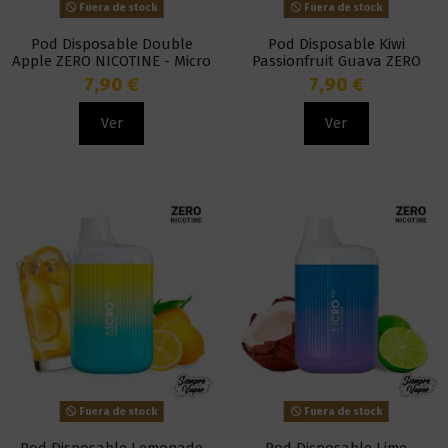
Fuera de stock
Fuera de stock
Pod Disposable Double
Pod Disposable Kiwi
Apple ZERO NICOTINE - Micro
Passionfruit Guava ZERO
Pod
NICOTINE - Micro Pod
7,90 €
7,90 €
Ver
Ver
Fuera de stock
Fuera de stock
Pod Disposable Lemonade
Pod Disposable Lime