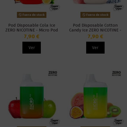
Fuera de stock
Fuera de stock
Pod Disposable Cola Ice
Pod Disposable Cotton
ZERO NICOTINE - Micro Pod
Candy Ice ZERO NICOTINE -
Micro Pod
7,90 €
7,90 €
Ver
Ver