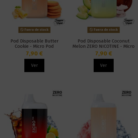
Fuera de stock
Fuera de stock
Pod Disposable Butter
Pod Disposable Coconut
Cookie - Micro Pod
Melon ZERO NICOTINE - Micro
Pod
7,90 €
7,90 €
Ver
Ver