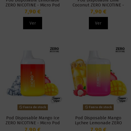
ZERO NICOTINE - Micro Pod
Coconut ZERO NICOTINE -
Micro Pod
7,90 €
7,90 €
Ver
Ver
Fuera de stock
Fuera de stock
Pod Disposable Mango Ice
Pod Disposable Mango
ZERO NICOTINE - Micro Pod
Lychee Lemonade ZERO
NICOTINE - Micro Pod
7,90 €
7,90 €