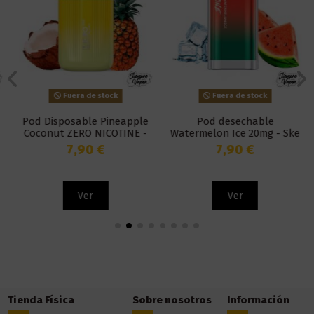
Fuera de stock
Fuera de stock
Pod Disposable Pineapple
Pod desechable
Coconut ZERO NICOTINE -
Watermelon Ice 20mg - Ske
Micro Pod
Disposable Amare Crystal
7,90 €
7,90 €
One
Ver
Ver
Tienda Física
Sobre nosotros
Información