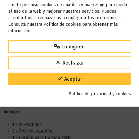
Do not show again.
con tu permiso, cookies de analítica y marketing para medir
el uso de la web y mejorar nuestros servicios. Puedes
AVISO IMPORTANTE
aceptar todas, rechazarlas o configurar tus preferencias.
Nos tomamos unos días
Consulta nuestra Política de cookies para obtener más
información.
Descripción
Todos los pedidos realizados desde el
24 de julio hasta el 10 de
agosto
comenzarán a enviarse a partir del
martes 11 de agosto
.
Configurar
15% de descuento
Características:
Para agradecerte la espera durante estos días.
Rechazar
VACACIONES15
Código:
Diseño ergonómico
Batería interna de 950Mah
Gracias por tu paciencia y por seguir confiando en nosotros.
Aceptar
Carga por micro USB
Depósito de 2ml
Posibilidad de cartuchos desechables y recargables
Política de privacidad y cookies
Dimensiones: 51 x 13.5 x 60mm
Incluye:
1 x Mi-Pod Box
2 x Pod recargables
1 x Cordón para transportarlo