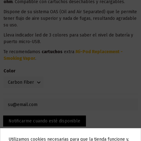
ohm
. Compatible con cartuchos desechables y recargables.
Dispone de su sistema OAS (Oil and Air Separated) que le permite
tener flujo de aire superior y nada de fugas, resultando agradable
su uso.
Lleva indicador led de 3 colores para saber el nivel de batería y
puerto micro-USB.
Te recomendamos
cartuchos
extra
Mi-Pod Replacement -
Smoking Vapor
.
Color
Utilizamos cookies necesarias para que la tienda funcione y,