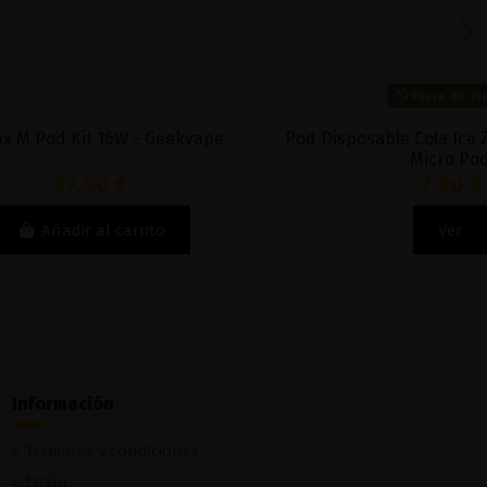
Fuera de stock
Geekvape
Pod Disposable Cola Ice ZERO NICOTINE -
Micro Pod
7,90 €
to
Ver
Información
Términos y condiciones
Envío