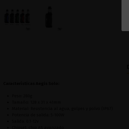
Características Aegis Solo:
Peso: 280g
Tamaño: 128 x 31 x 41mm
Material: Resistencia al agua, golpes y polvo (IP67)
Potencia de salida: 5-100W
Salida: 0.1-12v
Chipset: chip AS avanzado