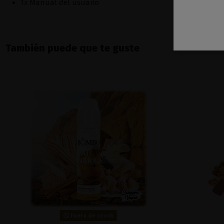
1x Manual del usuario
También puede que te guste
Fuera de stock