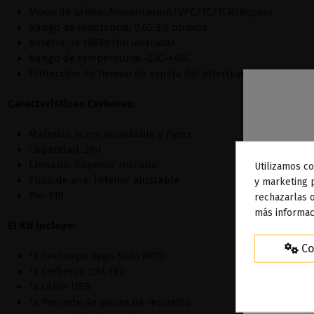
Modo de salida: Alimentación/VPC/TC/TCR/Bypass
Rango de resistencia: 0,05-3,0 ohmios
Batería: 1x 18650 (no incluida)
Rango de temperatura: -20C~+60C
Protección de tiempo de espera del interruptor: 10s
Características Cerberus:
Material: Acero inoxidable y Pyrex
Capacidad: 2ml
Llenado: Superior roscado
Utilizamos co
To
Flujo de aire: Inferior ajustable
y marketing 
Pin: 510
rechazarlas o
ag
más informac
El Kit incluye:
Co
1x Geekvape Aegis Solo MOD
1x Cerberus 2ml TPD
1x cable USB
1x Paquete de piezas de repuesto