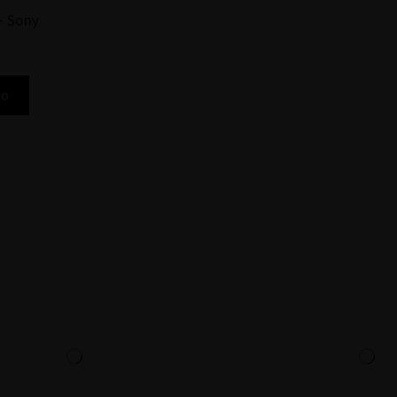
- Sony
to