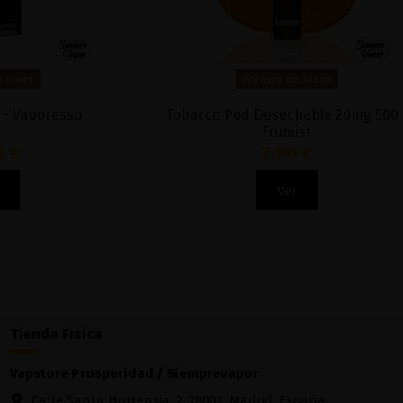
Fuera de stock
Tobacco Pod Desechable 20mg 500 -
Mi Pod Star
Frumist
7,90 €
Ver
Tienda Física
Vapstore Prosperidad / Siemprevapor
Calle Santa Hortensia, 2, 28002, Madrid, España