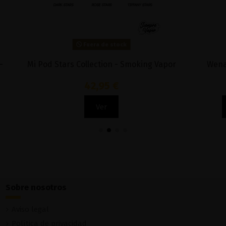
Fuera de stock
s Collection - Smoking Vapor
Wenax M Pod Kit 16W - 
42,95 €
37,90 €
Ver
Añadir al carri
Sobre nosotros
Aviso legal
Política de privacidad