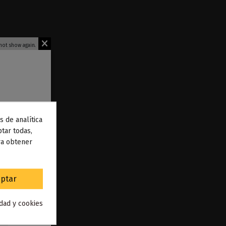
not show again.
s de analítica
 de
tar todas,
ra obtener
to
.
ptar
idad y cookies