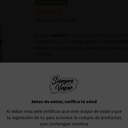
Fuera de stock
59,95 €
Impuestos incluidos
El Aegis
Solo Kit
es un combo brutal. Lo alim
chipset AS, que le otorga potencia hasta
100
Además es resistente a salpicaduras, polvo y c
intuitiva.
Su fiel compañero, el claromizador
Cerberus
,
olvidar el sabor.
Si necesitas más
resistencias
aquí tienes las
Color
Antes de entrar, verifica tu edad
Al visitar esta web certificas que eres mayor de edad y que
la legislación de tu país autoriza la compra de productos
Añadir al carrito
que contengan nicotina