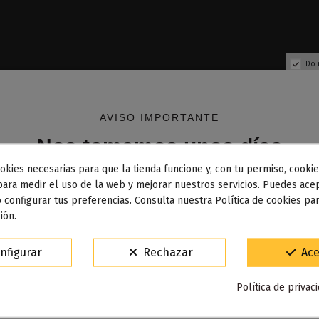
Do 
AVISO IMPORTANTE
Nos tomamos unos días
okies necesarias para que la tienda funcione y, con tu permiso, cookie
dos los pedidos realizados desde el
24 de julio hasta el 10
para medir el uso de la web y mejorar nuestros servicios. Puedes acep
 configurar tus preferencias. Consulta nuestra Política de cookies pa
osto
comenzarán a enviarse a partir del
martes 11 de agos
ión.
15% de descuento
nfigurar
Rechazar
Ace
Para agradecerte la espera durante estos días.
Política de privac
VACACIONES15
Código: