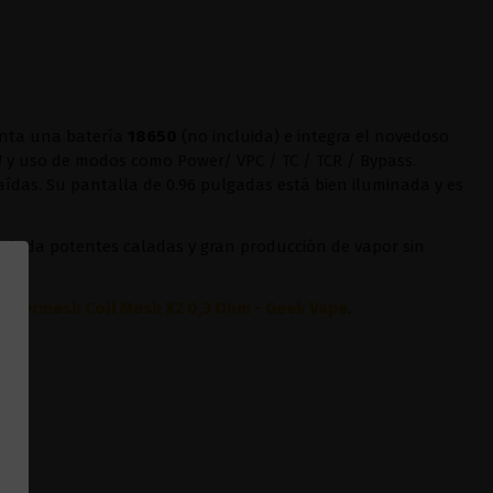
enta una batería
18650
(no incluida) e integra el novedoso
W
y uso de modos como Power/ VPC / TC / TCR / Bypass.
aídas. Su pantalla de 0.96 pulgadas está bien iluminada y es
 brinda potentes caladas y gran producción de vapor sin
Supermesh Coil Mesh X2 0,3 Ohm - Geek Vape
.