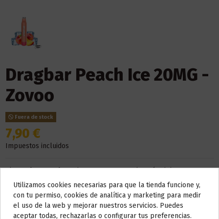
Dragbar Peach Ice 20MG -
Zovoo
Fuera de stock
7,90 €
Impuestos incluidos
El
Dragbar Peach Ice
de
Zovoo
es un melocotón dulce con
ese frío que té volverá loco.
Utilizamos cookies necesarias para que la tienda funcione y,
Do not show again.
con tu permiso, cookies de analítica y marketing para medir
Este dispositivo es
desechable
, de usar y tirar. No necesita
el uso de la web y mejorar nuestros servicios. Puedes
cargador ni ningún tipo de recambio.
AVISO IMPORTANTE
aceptar todas, rechazarlas o configurar tus preferencias.
El
número de caladas
aproximadas que puede ofrecerte es
600
.