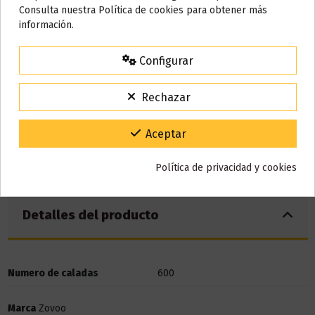
Nos tomamos unos días
Consulta nuestra Política de cookies para obtener más
El nivel de
nicotina
de este pod desechable es de
20mg.
información.
Todos los pedidos realizados desde el
24 de julio hasta el 10 de
agosto
comenzarán a enviarse a partir del
martes 11 de agosto
.
Configurar
15% de descuento
Para agradecerte la espera durante estos días.
Rechazar
VACACIONES15
Código:
Gracias por tu paciencia y por seguir confiando en nosotros.
Aceptar
Política de privacidad y cookies
Detalles del producto
Numero de caladas
600
Marca
Zovoo