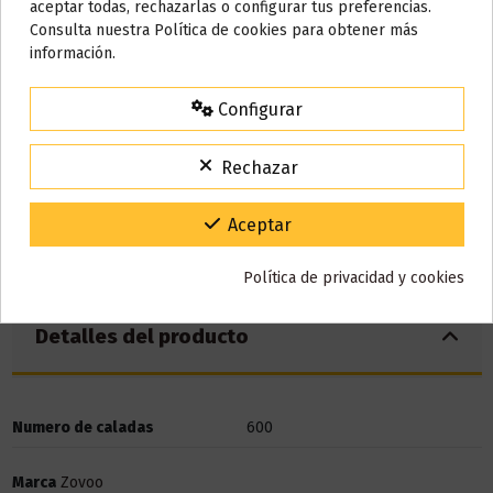
aceptar todas, rechazarlas o configurar tus preferencias.
Nos tomamos unos días
Consulta nuestra Política de cookies para obtener más
El nivel de
nicotina
de este pod desechable es de
20mg.
información.
Todos los pedidos realizados desde el
24 de julio hasta el 10 de
agosto
comenzarán a enviarse a partir del
martes 11 de agosto
.
Configurar
15% de descuento
Para agradecerte la espera durante estos días.
Rechazar
VACACIONES15
Código:
Gracias por tu paciencia y por seguir confiando en nosotros.
Aceptar
Política de privacidad y cookies
Detalles del producto
Numero de caladas
600
Marca
Zovoo