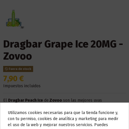
Dragbar Grape Ice 20MG -
Zovoo
Fuera de stock
7,90 €
Impuestos incluidos
El
Dragbar Peach Ice
de
Zovoo
son las mejores uvas
seleccionadas con efecto frío que te encantará
Utilizamos cookies necesarias para que la tienda funcione y,
Este dispositivo es
desechable
, de usar y tirar. No necesita
Do not show again.
con tu permiso, cookies de analítica y marketing para medir
cargador ni ningún tipo de recambio.
el uso de la web y mejorar nuestros servicios. Puedes
El
número de caladas
aproximadas que puede ofrecerte es
600
.
AVISO IMPORTANTE