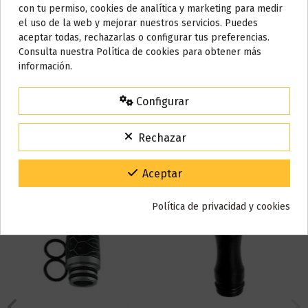
con tu permiso, cookies de analítica y marketing para medir
el uso de la web y mejorar nuestros servicios. Puedes
Detalles del producto
AVISO IMPORTANTE
aceptar todas, rechazarlas o configurar tus preferencias.
Nos tomamos unos días
Consulta nuestra Política de cookies para obtener más
información.
Reseñas (0)
Todos los pedidos realizados desde el
24 de julio hasta el 10 de
agosto
comenzarán a enviarse a partir del
martes 11 de agosto
.
Configurar
15% de descuento
Para agradecerte la espera durante estos días.
Rechazar
También puede que te guste
VACACIONES15
Código:
Gracias por tu paciencia y por seguir confiando en nosotros.
Aceptar
Política de privacidad y cookies