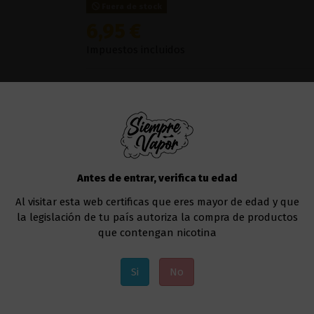
Fuera de stock
6,95 €
Impuestos incluidos
Cuando piensas en un batido, hay una buena 
fresas. Esto no es de extrañar, puesto que las
una bebida dulce y llena de sabor.
Strawberry
icónico y delicioso sabor a
batido de fresa
.
Líquido al que deberás añadir la nicotina, si a
Antes de entrar, verifica tu edad
Te recomendamos utilizar el
Drag 4 177W - V
Al visitar esta web certificas que eres mayor de edad y que
Añadir al carrito
la legislación de tu país autoriza la compra de productos
que contengan nicotina
Si
No