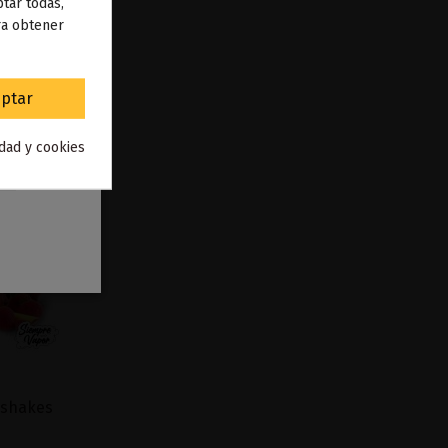
 de
tar todas,
ra obtener
to
.
ptar
idad y cookies
kshakes