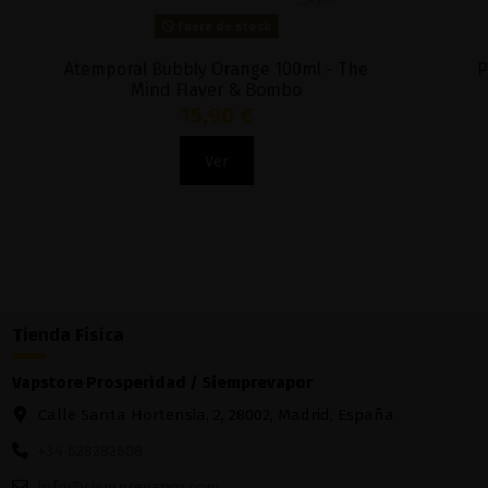
Fuera de stock
Atemporal Bubbly Orange 100ml - The
Punc
Mind Flayer & Bombo
15,90 €
Ver
Tienda Física
Vapstore Prosperidad / Siemprevapor
Calle Santa Hortensia, 2, 28002, Madrid, España
+34 628282608
info@siemprevapor.com