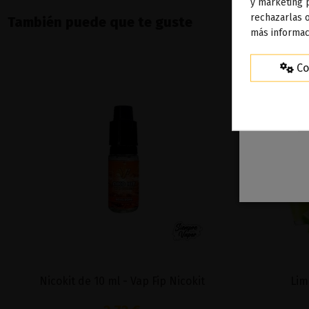
To
y marketing 
rechazarlas o
ag
También puede que te guste
más informac
Co
Nicokit de 10 ml - Vap Fip Nicokit
Lim