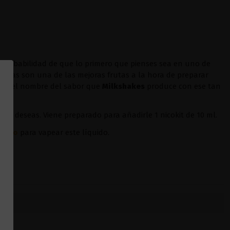
probabilidad de que lo primero que pienses sea en uno de
 fresas son una de las mejoras frutas a la hora de preparar
es el nombre del sabor que
Milkshakes
produce con ese tan
sí lo deseas. Viene preparado para añadirle 1 nicokit de 10 ml.
oopoo
para vapear este líquido.