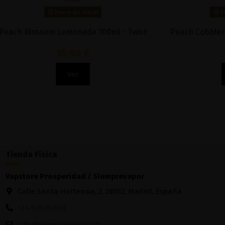
Fuera de stock
Raspberry 100ML Summer Cider On Ice -
Lim
Moreish Puff
14,90 €
Ver
Tienda Física
Vapstore Prosperidad / Siemprevapor
Calle Santa Hortensia, 2, 28002, Madrid, España
+34 628282608
info@siemprevapor.com