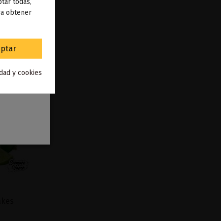
 de
tar todas,
ra obtener
to
.
ptar
idad y cookies
akes