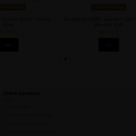
Fuera de stock
Fuera de stock
e 50ml - Milkshakes
Energy Drank 100ml - 
6,95 €
18,90 €
Ver
Ver
Sobre nosotros
Aviso legal
Política de privacidad
Política de Cookies
Contacte con nosotros