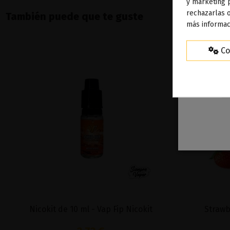
To
y marketing 
rechazarlas o
ag
También puede que te guste
más informac
Co
Nicokit de 10 ml - Vap Fip Nicokit
Strawb