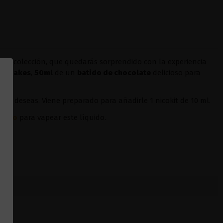
uier colección, que quedarás sorprendido con la experiencia
lkshakes
,
50ml
de un
batido de chocolate
delicioso para
sí lo deseas. Viene preparado para añadirle 1 nicokit de 10 ml.
oopoo
para vapear este líquido.