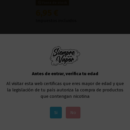
Fuera de stock
6,95 €
Impuestos incluidos
El
chocolate
es un sabor tan vital para cualq
tan novedosa que resulta el
Chocolate
de
Mi
levantar ánimos con su sabor dulce.
Líquido al que deberás añadir la nicotina, si a
Te recomendamos utilizar el
Drag 4 177W - V
Antes de entrar, verifica tu edad
Añadir al carrito
Al visitar esta web certificas que eres mayor de edad y que
la legislación de tu país autoriza la compra de productos
que contengan nicotina
Si
No