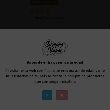
Fuera de stock
6,95 €
Impuestos incluidos
Si buscas una experiencia frutal y deliciosa, 
puedes perderte el sabor
Lime
de
Milkshakes
golpe ácido sabroso para tu paladar.
Líquido al que deberás añadir la nicotina, si a
Te recomendamos utilizar el
Drag 4 177W - V
Antes de entrar, verifica tu edad
Añadir al carrito
Al visitar esta web certificas que eres mayor de edad y que
la legislación de tu país autoriza la compra de productos
que contengan nicotina
Si
No