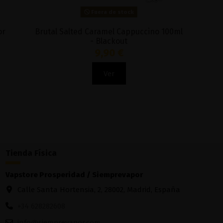
Fuera de stock
Braindead 3 Berries 100ml - Mr. Yum
Nectar Ci
21,90 €
Ver
Tienda Física
Vapstore Prosperidad / Siemprevapor
Calle Santa Hortensia, 2, 28002, Madrid, España
+34 628282608
info@siemprevapor.com