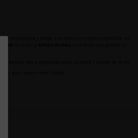
que no empalague y tenga una textura cremosa irresistible, no
,
50ml
de sabor a
batido de lima
, una fruta que genera un
sí lo deseas. Viene preparado para añadirle 1 nicokit de 10 ml.
oopoo
para vapear este líquido.