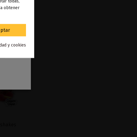
 de
tar todas,
ra obtener
to
.
ptar
idad y cookies
kshakes