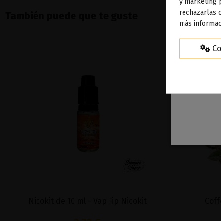
To
y marketing 
rechazarlas o
ag
También puede que te guste
más informac
Co
Nicokit de 10 ml - Vap Fip Nicokit
Coff