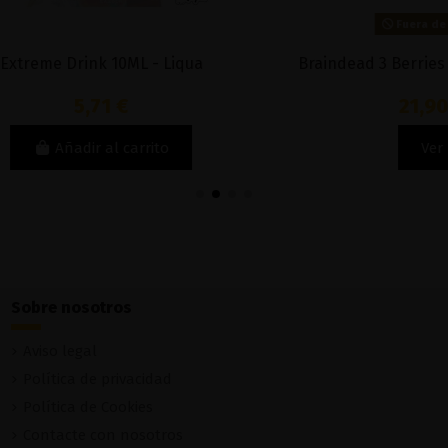
Fuera de stock
Fuera de stock
trus Juice 100ml - Omerta
Bora Bora 100ml - S
17,90 €
14,90 €
Ver
Ver
Sobre nosotros
Aviso legal
Política de privacidad
Política de Cookies
Contacte con nosotros