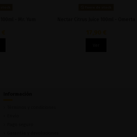
Fuera de stock
ummit
Peach Cobbler Shakes 100ml - Donut
King
9,90 €
Ver
Información
Términos y condiciones
Envío
Pago seguro
Garantía y devoluciones