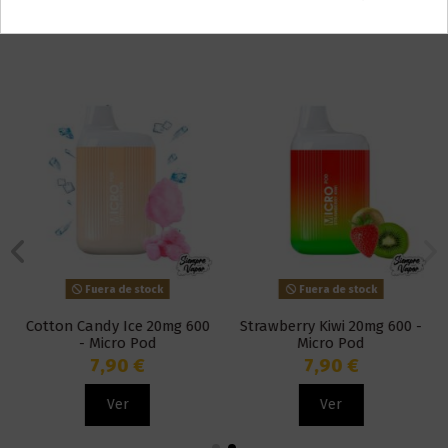
También puede que te guste
Fuera de stock
Fuera de stock
Cotton Candy Ice 20mg 600
Strawberry Kiwi 20mg 600 -
- Micro Pod
Micro Pod
7,90 €
7,90 €
Ver
Ver