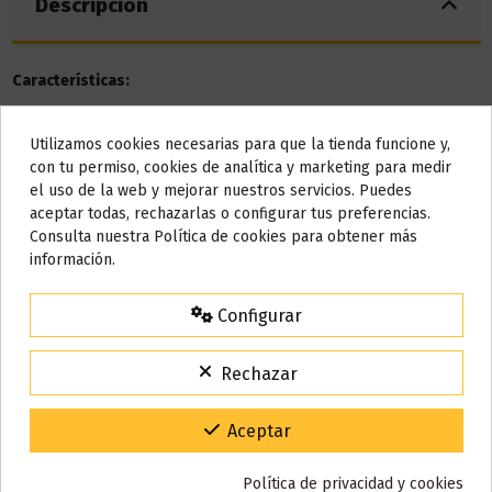
Descripción
Características:
Capacidad: 2ml
Utilizamos cookies necesarias para que la tienda funcione y,
Batería: 500mAh
Do not show again.
con tu permiso, cookies de analítica y marketing para medir
Caladas aprox.: 600
el uso de la web y mejorar nuestros servicios. Puedes
Nicotina: 20mg
AVISO IMPORTANTE
aceptar todas, rechazarlas o configurar tus preferencias.
Mesh Coil
Nos tomamos unos días
Consulta nuestra Política de cookies para obtener más
Sabor: mango, hielo
información.
Todos los pedidos realizados desde el
24 de julio hasta el 10 de
agosto
comenzarán a enviarse a partir del
martes 11 de agosto
.
Configurar
Detalles del producto
15% de descuento
Para agradecerte la espera durante estos días.
Rechazar
VACACIONES15
Código:
Reseñas (0)
Gracias por tu paciencia y por seguir confiando en nosotros.
Aceptar
Política de privacidad y cookies