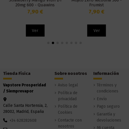
Strawberry Mango Vfun D1
Mojito Zero Nicotina 500 -
20mg 600 - Quawins
Frumist
7,90 €
7,90 €
Ver
Ver
Tienda Física
Sobre nosotros
Información
Vapstore Prosperidad
Aviso legal
Términos y
/ Siemprevapor
condiciones
Política de
privacidad
Envío
Calle Santa Hortensia, 2,
Política de
Pago seguro
28002, Madrid, España
Cookies
Garantía y
Contacte con
devoluciones
+34 628282608
nosotros
Mi cuenta