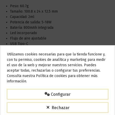
Peso: 60.7g
Tamaño: 100.8 x 24 x 12.5 mm
Capacidad: 2ml
Potencia de salida: 5-18W
Batería: 800mAh integrada
Led incorporado
Flujo de aire ajustable
USB Tipo-C
Voltaje: 3-3.9 V
Utilizamos cookies necesarias para que la tienda funcione y,
Material: aleación de zinc
Do not show again.
con tu permiso, cookies de analítica y marketing para medir
el uso de la web y mejorar nuestros servicios. Puedes
Qué incluye:
AVISO IMPORTANTE
aceptar todas, rechazarlas o configurar tus preferencias.
Nos tomamos unos días
1x Ursa Nano Pod System
Consulta nuestra Política de cookies para obtener más
1x Pod (2ml) - 0.8ohm
información.
Todos los pedidos realizados desde el
24 de julio hasta el 10 de
1x Cable USB Tipo-C
agosto
comenzarán a enviarse a partir del
martes 11 de agosto
.
1x Manual usuario
Configurar
1x Tarjeta de garantía
15% de descuento
Para agradecerte la espera durante estos días.
Rechazar
VACACIONES15
Código: