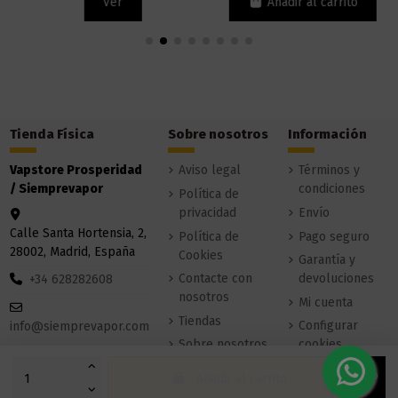
Ver
Añadir al carrito
Tienda Física
Sobre nosotros
Información
Vapstore Prosperidad
Aviso legal
Términos y
/ Siemprevapor
condiciones
Política de
privacidad
Envío
Calle Santa Hortensia, 2,
Política de
Pago seguro
28002, Madrid, España
Cookies
Garantía y
Contacte con
devoluciones
+34 628282608
nosotros
Mi cuenta
Tiendas
Configurar
info@siemprevapor.com
Sobre nosotros
cookies
Añadir al carrito