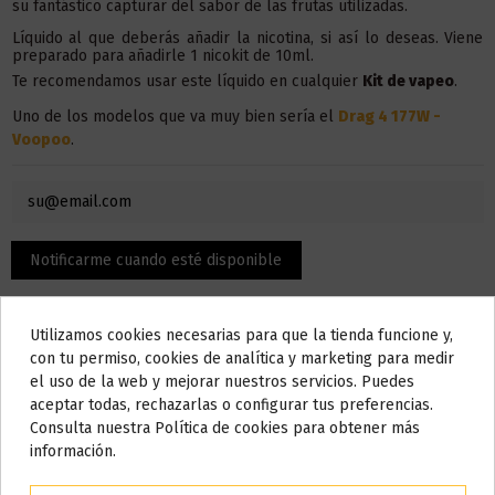
su fantástico capturar del sabor de las frutas utilizadas.
Líquido al que deberás añadir la nicotina, si así lo deseas. Viene
preparado para añadirle 1 nicokit de 10ml.
Te recomendamos usar este líquido en
cualquier
Kit de vapeo
.
Uno de los modelos que va muy bien sería el
Drag 4 177W -
Voopoo
.
Utilizamos cookies necesarias para que la tienda funcione y,
Do not show again.
con tu permiso, cookies de analítica y marketing para medir
el uso de la web y mejorar nuestros servicios. Puedes
AVISO IMPORTANTE
aceptar todas, rechazarlas o configurar tus preferencias.
Nos tomamos unos días
Consulta nuestra Política de cookies para obtener más
Descripción
información.
Todos los pedidos realizados desde el
24 de julio hasta el 10 de
agosto
comenzarán a enviarse a partir del
martes 11 de agosto
.