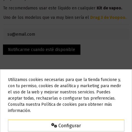
Te recomendamos usar este líquido en
cualquier
Kit de vapeo.
Uno de los modelos que va muy bien sería el
Drag 3 de Voopoo
.
Utilizamos cookies necesarias para que la tienda funcione y,
Do not show again.
con tu permiso, cookies de analítica y marketing para medir
el uso de la web y mejorar nuestros servicios. Puedes
AVISO IMPORTANTE
aceptar todas, rechazarlas o configurar tus preferencias.
Descripción
Nos tomamos unos días
Consulta nuestra Política de cookies para obtener más
información.
Todos los pedidos realizados desde el
24 de julio hasta el 10 de
agosto
comenzarán a enviarse a partir del
martes 11 de agosto
.
El contenido son 50 ml, pero la botella admite hasta 10 ml,
Configurar
puedes añadir nicotina o nicokit sin nicotina para llenarlo hasta
15% de descuento