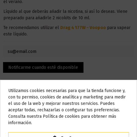
el verano.
Líquido al que deberás añadir la nicotina, si así lo deseas. Viene
preparado para añadirle 2 nicokits de 10 ml.
Te recomendamos utilizar el
Drag 4 177W - Voopoo
para vapear
este líquido.
Utilizamos cookies necesarias para que la tienda funcione y,
Do not show again.
con tu permiso, cookies de analítica y marketing para medir
el uso de la web y mejorar nuestros servicios. Puedes
AVISO IMPORTANTE
aceptar todas, rechazarlas o configurar tus preferencias.
Nos tomamos unos días
Consulta nuestra Política de cookies para obtener más
Descripción
información.
Todos los pedidos realizados desde el
24 de julio hasta el 10 de
agosto
comenzarán a enviarse a partir del
martes 11 de agosto
.