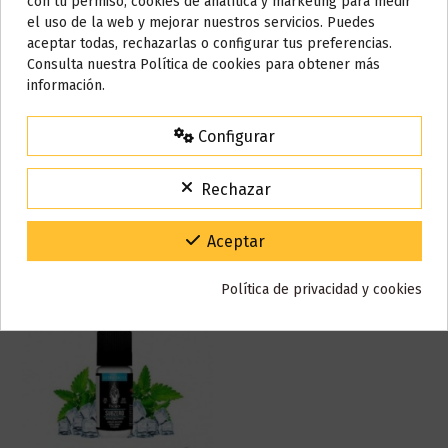
con tu permiso, cookies de analítica y marketing para medir
En stock
10 Artículos
el uso de la web y mejorar nuestros servicios. Puedes
ean13
8909047503005
AVISO IMPORTANTE
aceptar todas, rechazarlas o configurar tus preferencias.
Nos tomamos unos días
Consulta nuestra Política de cookies para obtener más
información.
Todos los pedidos realizados desde el
24 de julio hasta el 10 de
Reseñas (0)
agosto
comenzarán a enviarse a partir del
martes 11 de agosto
.
Configurar
15% de descuento
Para agradecerte la espera durante estos días.
Rechazar
VACACIONES15
Código:
También puede que te guste
Gracias por tu paciencia y por seguir confiando en nosotros.
Aceptar
Política de privacidad y cookies