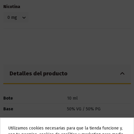
Nicotina
Detalles del producto
Bote
10 ml
Base
50% VG / 50% PG
Marca
Herrera
Utilizamos cookies necesarias para que la tienda funcione y,
Referencia
000197
Do not show again.