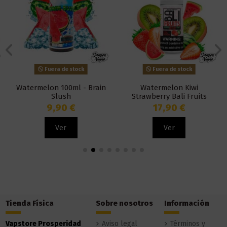
Fuera de stock
Fuera de stock
Watermelon 100ml - Brain
Watermelon Kiwi
Slush
Strawberry Bali Fruits
100ml - Kings Crest
9,90 €
17,90 €
Ver
Ver
Tienda Física
Sobre nosotros
Información
Vapstore Prosperidad
Aviso legal
Términos y