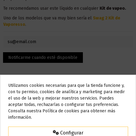
Te recomendamos usar este líquido en
cualquier
Kit de vapeo.
Uno de los modelos que va muy bien sería el
Swag 2 Kit de
Vaporesso
.
Utilizamos cookies necesarias para que la tienda funcione y,
Do not show again.
con tu permiso, cookies de analítica y marketing para medir
el uso de la web y mejorar nuestros servicios. Puedes
AVISO IMPORTANTE
aceptar todas, rechazarlas o configurar tus preferencias.
Descripción
Nos tomamos unos días
Consulta nuestra Política de cookies para obtener más
información.
Todos los pedidos realizados desde el
24 de julio hasta el 10 de
agosto
comenzarán a enviarse a partir del
martes 11 de agosto
.
El contenido son 50 ml, pero la botella admite hasta 10 ml,
Configurar