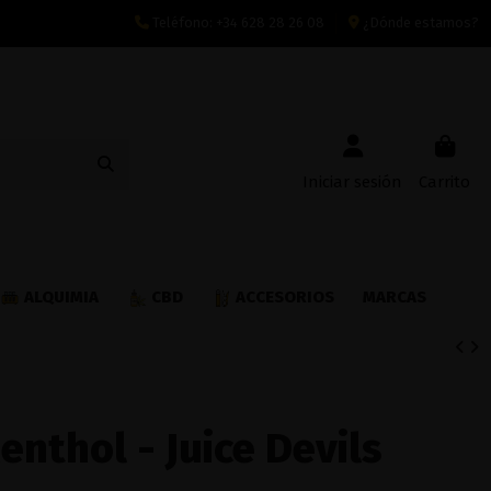
Teléfono:
+34 628 28 26 08
¿Dónde estamos?
Iniciar sesión
Carrito
ALQUIMIA
CBD
ACCESORIOS
MARCAS
nthol - Juice Devils