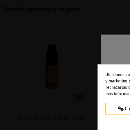
También puede que te guste
Utilizamos co
To
y marketing 
rechazarlas o
ag
más informac
Co
Nicokit de 10 ml - Vap Fip Nicokit
Gen S