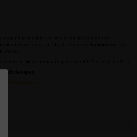
nsada para producirte esa sensación mentolada tan
líquido basado en la mezcla de aromas de
Frambuesas
con
binación.
sí lo deseas. Viene preparado para añadirle 2 nicokits de 10 ml.
ier
Kit
de vapeo
.
Drag 3 de Voopoo