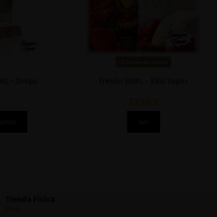
Fuera de stock
Fresón 50ML - Killo Vaper
Mango 
12,10 €
Ver
Tienda Física