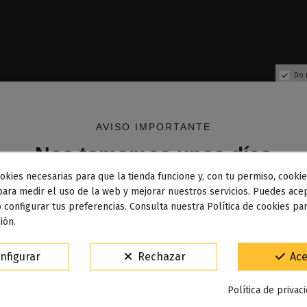
Do 
AVISO IMPORTANTE
Nos tomamos unos días
okies necesarias para que la tienda funcione y, con tu permiso, cookie
dos los pedidos realizados desde el
24 de julio hasta el 10
para medir el uso de la web y mejorar nuestros servicios. Puedes acep
 configurar tus preferencias. Consulta nuestra Política de cookies pa
osto
comenzarán a enviarse a partir del
martes 11 de agos
ión.
15% de descuento
Fuera de stock
Fuera de stock
nfigurar
Rechazar
Ace
Para agradecerte la espera durante estos días.
 Kit 220W - Vaporesso
Spearmint 100ml Sweets - J
Política de privac
VACACIONES15
Código: