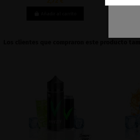
2,72 €
Añadir al carrito
Los clientes que compraron este producto ta