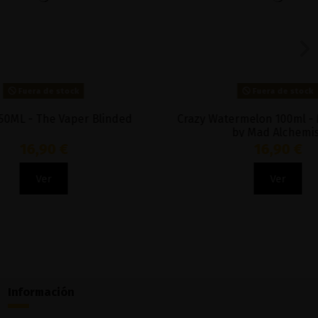
Fuera de stock
r Blinded
Crazy Watermelon 100ml - Mad Flavors
by Mad Alchemist
16,90 €
Ver
Información