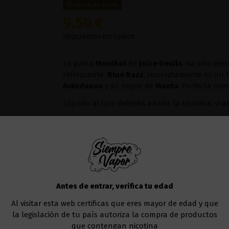
Fuera de stock
9,50 €
Impuestos incluidos
La gama
Menthol
de
Juice Devils
, ha sido pe
refrescante.
Blue Razz
, concretamente es un 
Arándanos
y su toque de
Menta
. Perfecta com
Líquido al que deberás añadir la nicotina, si a
Te recomendamos usar este líquido en
cualqu
Uno de los modelos que va muy bien sería el
Añadir al carrito
Antes de entrar, verifica tu edad
Al visitar esta web certificas que eres mayor de edad y que
la legislación de tu país autoriza la compra de productos
que contengan nicotina