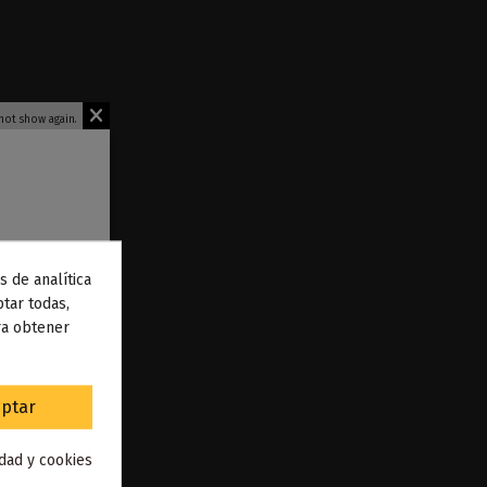
not show again.
s de analítica
 de
tar todas,
ra obtener
to
.
ptar
uice Devils
idad y cookies