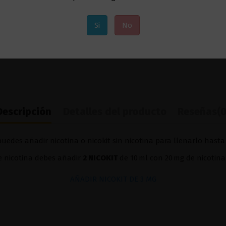
Si
No
Descripción
Detalles del producto
Reseñas
(0
uedes añadir nicotina o nicokit sin nicotina para llenarlo hasta
de nicotina debes añadir
2 NICOKIT
de 10 ml con 20 mg de nicotina
AÑADIR NICOKIT DE 3 MG