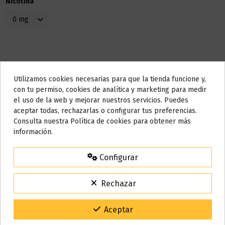
Nicotina
Utilizamos cookies necesarias para que la tienda funcione y,
Do not show again.
con tu permiso, cookies de analítica y marketing para medir
el uso de la web y mejorar nuestros servicios. Puedes
AVISO IMPORTANTE
aceptar todas, rechazarlas o configurar tus preferencias.
Detalles del producto
Nos tomamos unos días
Consulta nuestra Política de cookies para obtener más
información.
Todos los pedidos realizados desde el
24 de julio hasta el 10 de
agosto
comenzarán a enviarse a partir del
martes 11 de agosto
.
Bote
10 ml
Configurar
15% de descuento
Base
50% VG / 50% PG
Para agradecerte la espera durante estos días.
Rechazar
VACACIONES15
Código:
Marca
Liqua
Gracias por tu paciencia y por seguir confiando en nosotros.
Aceptar
Referencia
000769
ean13
9419592550489