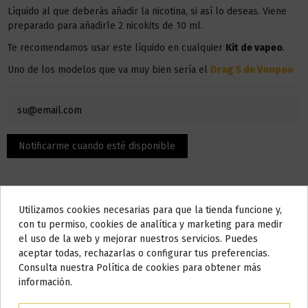
Líquido al que deberás añadir la nicotina, si así lo deseas. Viene
preparado para añadirle 2 nicokits de 10 ml.
Te recomendamos usar este líquido en
cualquier
Kit
de vapeo
.
Uno de los modelos que va muy bien sería el
Drag S de Voopoo
Utilizamos cookies necesarias para que la tienda funcione y,
Do not show again.
con tu permiso, cookies de analítica y marketing para medir
el uso de la web y mejorar nuestros servicios. Puedes
AVISO IMPORTANTE
aceptar todas, rechazarlas o configurar tus preferencias.
Descripción
Nos tomamos unos días
Consulta nuestra Política de cookies para obtener más
información.
Todos los pedidos realizados desde el
24 de julio hasta el 10 de
agosto
comenzarán a enviarse a partir del
martes 11 de agosto
.