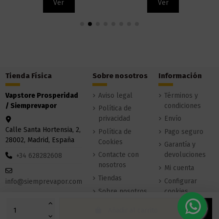
Ver
Ver
Tienda Física
Sobre nosotros
Información
Vapstore Prosperidad
Aviso legal
Términos y
/ Siemprevapor
condiciones
Política de
privacidad
Envío
Calle Santa Hortensia, 2,
Política de
Pago seguro
28002, Madrid, España
Cookies
Garantía y
Contacte con
devoluciones
+34 628282608
nosotros
Mi cuenta
Tiendas
Configurar
info@siemprevapor.com
Sobre nosotros
cookies
Añadir al carrito