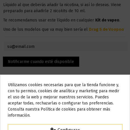
Líquido al que deberás añadir la nicotina, si así lo deseas. Viene
preparado para añadirle 2 nicokits de 10 ml.
Te recomendamos usar este líquido en
cualquier
Kit
de vapeo
.
Uno de los modelos que va muy bien sería el
Drag S de Voopoo
Utilizamos cookies necesarias para que la tienda funcione y,
Do not show again.
con tu permiso, cookies de analítica y marketing para medir
el uso de la web y mejorar nuestros servicios. Puedes
AVISO IMPORTANTE
aceptar todas, rechazarlas o configurar tus preferencias.
Nos tomamos unos días
Consulta nuestra Política de cookies para obtener más
Descripción
información.
Todos los pedidos realizados desde el
24 de julio hasta el 10 de
agosto
comenzarán a enviarse a partir del
martes 11 de agosto
.