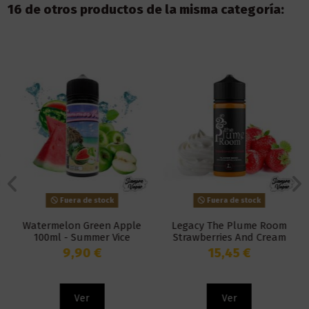
16 de otros productos de la misma categoría:
Fuera de stock
Fuera de stock
Watermelon Green Apple
Legacy The Plume Room
100ml - Summer Vice
Strawberries And Cream
100ml - Five Pawns
9,90 €
15,45 €
Ver
Ver