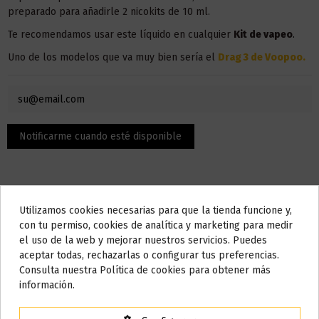
preparado para añadirle 2 nicokits de 10 ml.
Te recomendamos usar este líquido en
cualquier
Kit
de vapeo
.
Uno de los modelos que va muy bien sería el
Drag 3 de Voopoo.
Utilizamos cookies necesarias para que la tienda funcione y,
Do not show again.
con tu permiso, cookies de analítica y marketing para medir
el uso de la web y mejorar nuestros servicios. Puedes
AVISO IMPORTANTE
aceptar todas, rechazarlas o configurar tus preferencias.
Descripción
Nos tomamos unos días
Consulta nuestra Política de cookies para obtener más
información.
Todos los pedidos realizados desde el
24 de julio hasta el 10 de
agosto
comenzarán a enviarse a partir del
martes 11 de agosto
.
El contenido son 100 ml, pero la botella admite hasta 120 ml,