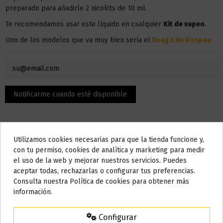
preparado para añadirle 2 nicokits de 10 ml.
Te recomendamos usar este líquido en
cualquier
Kit
de vapeo
.
Uno de los modelos que va muy bien sería el
Drag 3 de Voopoo
Utilizamos cookies necesarias para que la tienda funcione y,
Do not show again.
con tu permiso, cookies de analítica y marketing para medir
el uso de la web y mejorar nuestros servicios. Puedes
AVISO IMPORTANTE
aceptar todas, rechazarlas o configurar tus preferencias.
Descripción
Nos tomamos unos días
Consulta nuestra Política de cookies para obtener más
información.
Todos los pedidos realizados desde el
24 de julio hasta el 10 de
agosto
comenzarán a enviarse a partir del
martes 11 de agosto
.
El contenido son 100 ml, pero la botella admite hasta 120 ml,
Configurar