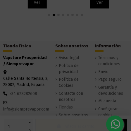
Ver
Ver
Tienda Física
Sobre nosotros
Información
Vapstore Prosperidad
Aviso legal
Términos y
/ Siemprevapor
condiciones
Política de
privacidad
Envío
Calle Santa Hortensia, 2,
Política de
Pago seguro
28002, Madrid, España
Cookies
Garantía y
Contacte con
devoluciones
+34 628282608
nosotros
Mi cuenta
Tiendas
Configurar
info@siemprevapor.com
Sobre nosotros
cookies
Añadir al carrito