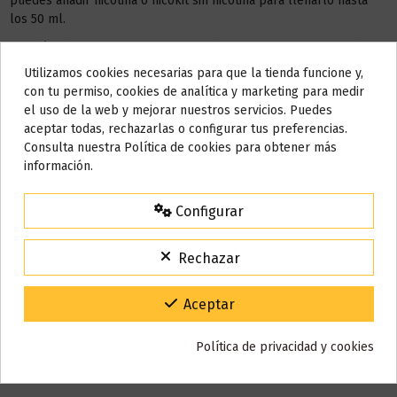
puedes añadir nicotina o nicokit sin nicotina para llenarlo hasta
los 50 ml.
Este líquido no contiene nicotina, si deseas a conseguir 3 mg de
nicotina debes añadir
1 NICOKIT
de 10 ml con 20 mg de
Utilizamos cookies necesarias para que la tienda funcione y,
Do not show again.
nicotina/ml.
con tu permiso, cookies de analítica y marketing para medir
el uso de la web y mejorar nuestros servicios. Puedes
AÑADIR NICOKIT DE 3 MG
AVISO IMPORTANTE
aceptar todas, rechazarlas o configurar tus preferencias.
Nos tomamos unos días
Consulta nuestra Política de cookies para obtener más
información.
Todos los pedidos realizados desde el
24 de julio hasta el 10 de
agosto
comenzarán a enviarse a partir del
martes 11 de agosto
.
Detalles del producto
Configurar
15% de descuento
Para agradecerte la espera durante estos días.
Rechazar
VACACIONES15
Código:
Reseñas (0)
Gracias por tu paciencia y por seguir confiando en nosotros.
Aceptar
Política de privacidad y cookies
También puede que te guste