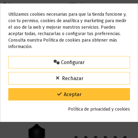
Bote
200 ml
Utilizamos cookies necesarias para que la tienda funcione y,
Base
30% PG / 70% VG
Do not show again.
con tu permiso, cookies de analítica y marketing para medir
el uso de la web y mejorar nuestros servicios. Puedes
Marca
Joes Juice
AVISO IMPORTANTE
aceptar todas, rechazarlas o configurar tus preferencias.
Referencia
000927
Nos tomamos unos días
Consulta nuestra Política de cookies para obtener más
ean13
7371651601551
información.
Todos los pedidos realizados desde el
24 de julio hasta el 10 de
agosto
comenzarán a enviarse a partir del
martes 11 de agosto
.
Configurar
Reseñas (0)
15% de descuento
Para agradecerte la espera durante estos días.
Rechazar
VACACIONES15
Código:
Gracias por tu paciencia y por seguir confiando en nosotros.
Aceptar
También puede que te guste
Política de privacidad y cookies