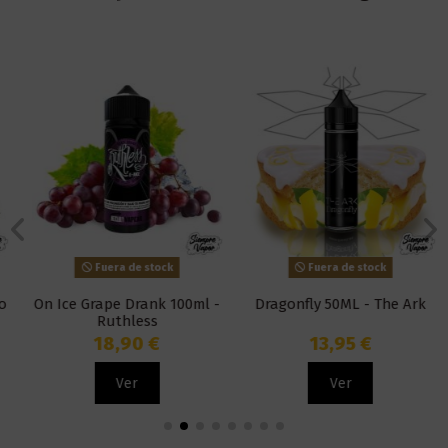
Fuera de stock
Fuera de stock
On Ice Grape Drank 100ml -
Dragonfly 50ML - The Ark
Ruthless
18,90 €
13,95 €
Ver
Ver