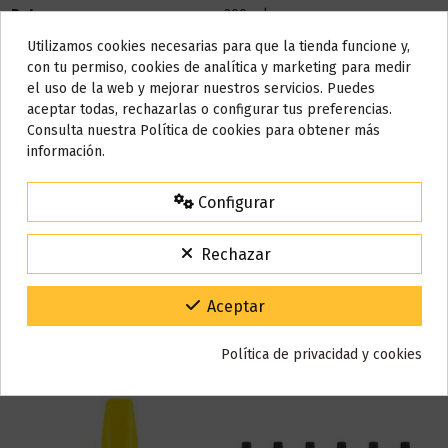
Bote
200 ml
Utilizamos cookies necesarias para que la tienda funcione y,
Base
30% PG / 70% VG
Do not show again.
con tu permiso, cookies de analítica y marketing para medir
el uso de la web y mejorar nuestros servicios. Puedes
Marca
Joes Juice
AVISO IMPORTANTE
aceptar todas, rechazarlas o configurar tus preferencias.
Referencia
000932
Nos tomamos unos días
Consulta nuestra Política de cookies para obtener más
ean13
9116498191807
información.
Todos los pedidos realizados desde el
24 de julio hasta el 10 de
agosto
comenzarán a enviarse a partir del
martes 11 de agosto
.
Configurar
Reseñas (0)
15% de descuento
Para agradecerte la espera durante estos días.
Rechazar
VACACIONES15
Código:
Gracias por tu paciencia y por seguir confiando en nosotros.
Aceptar
También puede que te guste
Política de privacidad y cookies