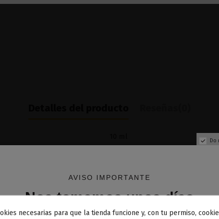
Detalles del producto
Reseñas
(0)
10 ml
Do 
AVISO IMPORTANTE
Nos tomamos unos días
okies necesarias para que la tienda funcione y, con tu permiso, cookie