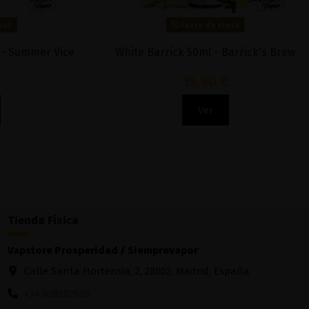
Fuera de stock
Cherry Vainilla 100ML - Heäven Haze
Cotton Ca
15,90 €
Ver
Tienda Física
Vapstore Prosperidad / Siemprevapor
Calle Santa Hortensia, 2, 28002, Madrid, España
+34 628282608