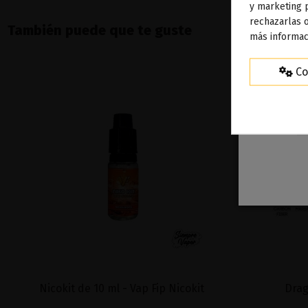
To
y marketing 
rechazarlas o
ag
También puede que te guste
más informac
Co
Nicokit de 10 ml - Vap Fip Nicokit
Drag