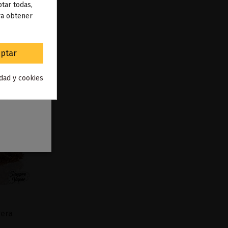
 de
tar todas,
ra obtener
to
.
ptar
idad y cookies
rera