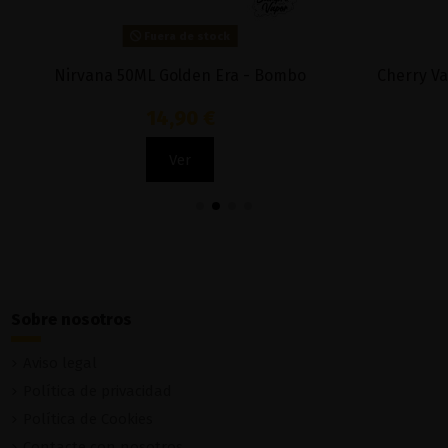
Fuera de stock
Fuera de stock
ndy Ice 100ml - Juice Sauz
Cinnamon Pretzel 100ml
Drifter Bar
13,95 €
19,90 €
Ver
Ver
Sobre nosotros
Aviso legal
Política de privacidad
Política de Cookies
Contacte con nosotros