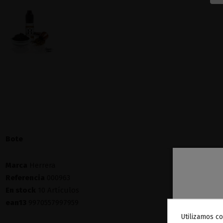
Bote
Marca
Herrera
Referencia
000963
En stock
10 Artículos
ean13
9970557997959
Utilizamos co