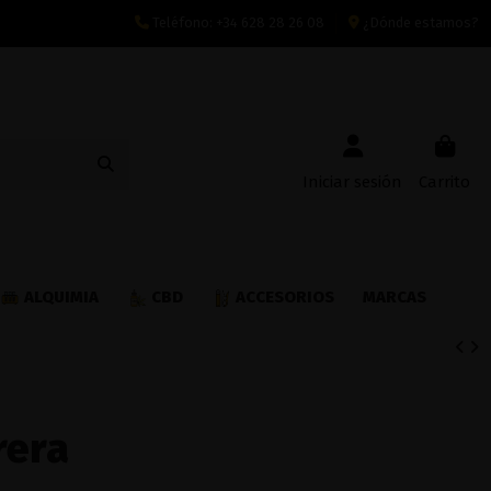
Teléfono:
+34 628 28 26 08
¿Dónde estamos?
Iniciar sesión
Carrito
ALQUIMIA
CBD
ACCESORIOS
MARCAS
rera