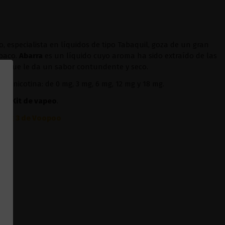
 especialista en líquidos de tipo Tabaquil, goza de un gran
abaco.
Abarra
es un líquido cuyo aroma ha sido extraído de las
no
, que le da un sabor contundente y seco.
 la nicotina: de 0 mg, 3 mg, 6 mg, 12 mg y 18 mg.
ier
Kit
de vapeo
.
Drag 3 de Voopoo