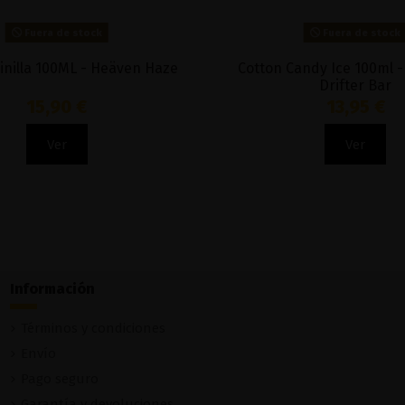
Fuera de stock
 - Loaded
Tobacco Club Vainilla Toffee 100ml - Just
Juice
17,90 €
Ver
Información
Términos y condiciones
Envío
Pago seguro
Garantía y devoluciones