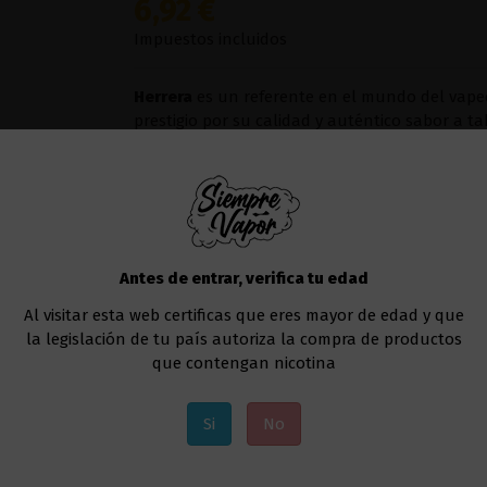
6,92 €
Impuestos incluidos
Herrera
es un referente en el mundo del vapeo,
prestigio por su calidad y auténtico sabor a t
hojas para capa de
Tabaco Criollo Dominica
Tienes diferentes opciones a elegir en cuanto a
Te recomendamos usar este líquido en
cualqu
Uno de los modelos que va muy bien sería el
Antes de entrar, verifica tu edad
Nicotina
Al visitar esta web certificas que eres mayor de edad y que
la legislación de tu país autoriza la compra de productos
que contengan nicotina
Añadir al carrito
Si
No